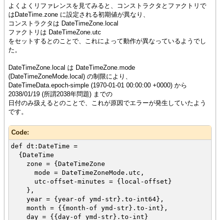
よくよくリファレンスを見てみると、コンストラクタとファクトリで
はDateTime.zone に設定される初期値が異なり、
コンストラクタは DateTimeZone.local
ファクトリは DateTimeZone.utc
をセットするとのことで、これによって動作が異なっているようでし
た。
DateTimeZone.local は DateTimeZone.mode
(DateTimeZoneMode.local) の制限により、
DateTimeData.epoch-simple (1970-01-01 00:00:00 +0000) から
2038/01/19 (所謂2038年問題) までの
日付のみ扱えるとのことで、これが原因でエラーが発生していたよう
です。
Code:
def dt:DateTime =
{DateTime
zone = {DateTimeZone
mode = DateTimeZoneMode.utc,
utc-offset-minutes = {local-offset}
},
year = {year-of ymd-str}.to-int64},
month = {{month-of ymd-str}.to-int},
day = {{day-of ymd-str}.to-int}