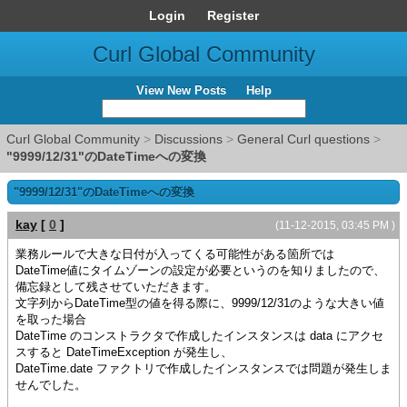
Login
Register
Curl Global Community
View New Posts
Help
Curl Global Community
>
Discussions
>
General Curl questions
>
"9999/12/31"のDateTimeへの変換
"9999/12/31"のDateTimeへの変換
kay
[
0
]
(11-12-2015, 03:45 PM )
業務ルールで大きな日付が入ってくる可能性がある箇所では
DateTime値にタイムゾーンの設定が必要というのを知りましたので、
備忘録として残させていただきます。
文字列からDateTime型の値を得る際に、9999/12/31のような大きい値
を取った場合
DateTime のコンストラクタで作成したインスタンスは data にアクセ
スすると DateTimeException が発生し、
DateTime.date ファクトリで作成したインスタンスでは問題が発生しま
せんでした。