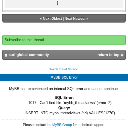
}
«
Next Oldest
|
Next Newest
»
Subscribe to this thread
curl global community
return to top
Switch to Full Version
MyBB SQL Error
MyBB has experienced an internal SQL error and cannot continue.
SQL Error:
1017 - Can't find file: 'mybb_threadviews' (errno: 2)
Query:
INSERT INTO mybb_threadviews (tid) VALUES('1276')
Please contact the
MyBB Group
for technical support.