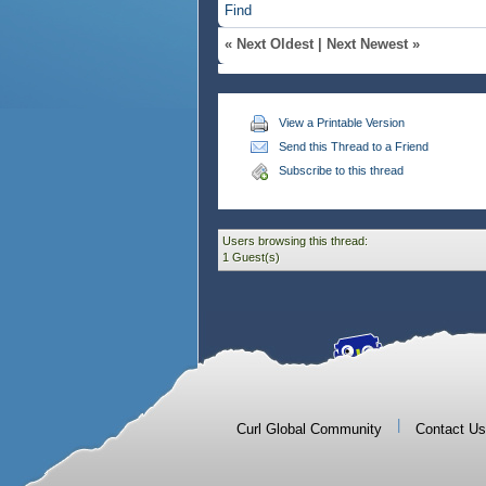
Find
«
Next Oldest
|
Next Newest
»
View a Printable Version
Send this Thread to a Friend
Subscribe to this thread
Users browsing this thread:
1 Guest(s)
|
Curl Global Community
Contact Us