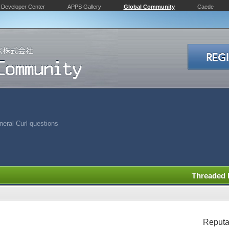
Developer Center
APPS Gallery
Global Community
Caede
eral Curl questions
Threaded
Reputa