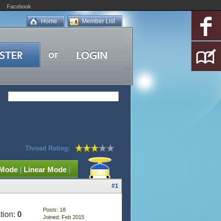
Facebook
Home
Member List
Thread Rating:
 Mode
|
Linear Mode
|
#1
Posts: 18
tion:
0
Joined: Feb 2015