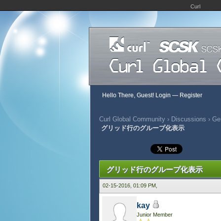
Curl
Hello There, Guest!
Login
—
Register
Curl Global Community
›
Discussions
›
Gen
グリッド行のグループ化表示
333 Vote(s) - 2.72 Average
1
2
3
4
5
グリッド行のグループ化表示
02-15-2016, 01:09 PM,
kay
Junior Member