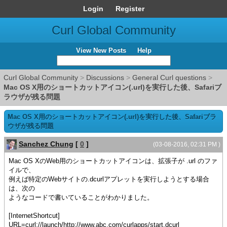
Login
Register
Curl Global Community
View New Posts
Help
Curl Global Community
>
Discussions
>
General Curl questions
>
Mac OS X用のショートカットアイコン(.url)を実行した後、Safariブ
ラウザが残る問題
Mac OS X用のショートカットアイコン(.url)を実行した後、Safariブラ
ウザが残る問題
Sanchez Chung
[
0
]
(03-08-2016, 02:31 PM )
Mac OS XのWeb用のショートカットアイコンは、拡張子が .url のファ
イルで、
例えば特定のWebサイトの.dcurlアプレットを実行しようとする場合
は、次の
ようなコードで書いていることがわかりました。
[InternetShortcut]
URL=curl://launch/http://www.abc.com/curlapps/start.dcurl