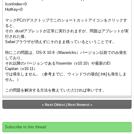
IconIndex=0
HotKey=0
マックPCのデスクトップでこのショートカットアイコンをクリックす
ると、
その .dcurlアプレットが正常に実行されますが、問題はアプレットが実
行された後、
Safariブラウザが消えずにそのまま残っているということです。
特にこの問題は、OS-X 10.9（Mavericks）バージョン以前でのみ発生
しており、
それ以降のバージョンであるYosemite（v10.10）や最新のEl
Capitan（v10.11）
では発生しません。（参考までに、ウィンドウの場合[.lnk]も発生しま
せん。）
この問題を解決する方法を教えていただければ幸いです。
«
Next Oldest
|
Next Newest
»
Subscribe to this thread