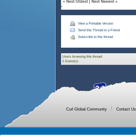
«
Next Oldest
|
Next Newest
»
View a Printable Version
Send this Thread to a Friend
Subscribe to this thread
Users browsing this thread:
1 Guest(s)
|
Curl Global Community
Contact Us