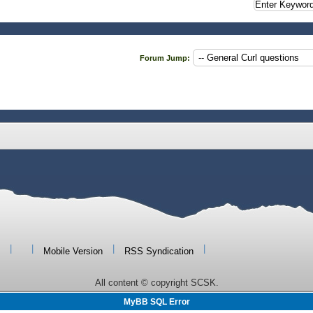
Forum Jump:
|
|
|
|
Mobile Version
RSS Syndication
All content © copyright SCSK.
MyBB SQL Error