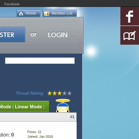
Facebook
Home
Member List
Thread Rating:
 Mode
|
Linear Mode
|
#1
Posts: 11
tion:
0
Joined: Jan 2016