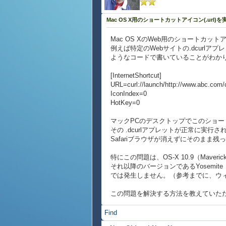
Mac OS X用のショートカットアイコン(.url)
Mac OS XのWeb用のショートカット
例えば特定のWebサイトの.dcurl
ようなコードで書いていることがわか
[InternetShortcut]
URL=curl://launch/http://www.abc.com/c
IconIndex=0
HotKey=0
マックPCのデスクトップでこのショ
その .dcurlアプレットが正常に実
Safariブラウザが消えずにそのまま
特にこの問題は、OS-X 10.9（Mav
それ以降のバージョンであるYosemite（v10
では発生しません。（参考までに、ウィン
この問題を解決する方法を教えていた
Find