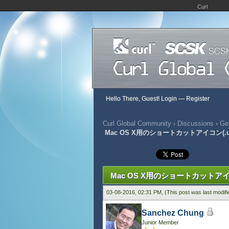
Curl
Hello There, Guest!
Login
—
Register
Curl Global Community
›
Discussions
›
Gen
Mac OS X用のショートカットアイコン(.
274 Vote(s) - 2.72 Average
1
2
3
4
5
Mac OS X用のショートカットアイ
03-08-2016, 02:31 PM,
(This post was last modif
Sanchez Chung
Junior Member