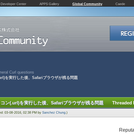
Developer Center
APPS Gallery
Global Community
Caede
eral Curl questions
url)を実行した後、Safariブラウザが残る問題
コン(.url)を実行した後、Safariブラウザが残る問題
Threaded
ied: 03-08-2016, 02:38 PM by
Sanchez Chung
.)
Reputa