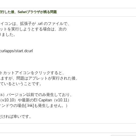
を実行した後、Safariブラウザが残る問題
アイコンは、拡張子が .url のファイルで、
アプレットを実行しようとする場合は、次の
りました。
urlapps/start.dcurl
ートカットアイコンをクリックすると、
行されますが、問題はアプレットが実行された後、
残っているということです。
ericks）バージョン以前でのみ発生しており、
.10）や最新のEl Capitan（v10.11）
ドウの場合[.lnk]も発生しません。）
だければ幸いです。