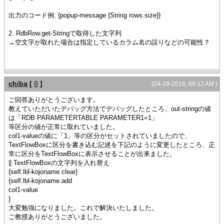
出力のコード例: {popup-message {String rows.size}}
2. RdbRow.get-Stringで取得した文字列
→空文字が取れた場合は指定しているカラム名の誤りなどの可能性？
chiba
[
0
]
(04-28-2016, 09:12 AM )
ご回答ありがとうございます。
教えていただいたデバッグ方法でデバッグしたところ、out-stringの値
は「RDB PARAMETERTABLE PARAMETER1=1」
等区分の値が正常に取れていました。
col1-valueの値に「1」等の区分がセットされていましたので、
TextFlowBoxに区分を書き込む記述を下記のように変更したところ、正
常に区分をTextFlowBoxに表示させることが出来ました。
|| TextFlowBoxの文字列を入れ替え
{self.lbl-kojoname.clear}
{self.lbl-kojoname.add
col1-value
}
大変勉強になりました。これで解決いたしました。
ご教授ありがとうございました。