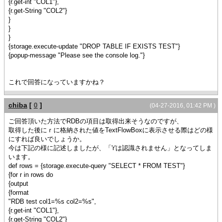
{r.get-int "COL1"},
{r.get-String "COL2"}
}
}
}
{storage.execute-update "DROP TABLE IF EXISTS TEST"}
{popup-message "Please see the console log."}
これで回答になっていますかね？
chiba
[
0
]
(04-27-2016, 01:42 PM )
ご回答頂いた方法でRDBの項目は取得出来そうなのですが、
取得した後にｒに格納された値をTextFlowBoxに表示させる際はどの様
にすれば良いでしょうか。
今は下記の様に記述しましたが、「'r'は認識されません」となってしま
います。
def rows = {storage.execute-query "SELECT * FROM TEST"}
{for r in rows do
{output
{format
"RDB test col1=%s col2=%s",
{r.get-int "COL1"},
{r.get-String "COL2"}