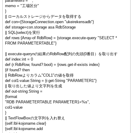
parameter5 = "",
memo = "工場区分"
}
|| ローカルストレージからデータを取得する
def con={StorageConnection.open "ukeirekensadb"}
def storage=con.storage asa RdbStorage
|| SQL(select)を実行
def rows:{Array-of RdbRow} = {storage.execute-query "SELECT *
FROM PARAMETERTABLE"}
|| execute-querynの結果のRdbRow配列の先頭(0番目）を取り出す
def index:int = 0
def (r:RdbRow, found?:bool) = {rows.get-if-exists index}
{if found? then
|| RdbRowよりカラム"COL1"の値を取得
def col1-value:String = {r.get-String "PARAMETER1"}
|| 取り出した値より文字列を生成
def out-string:String =
{format
"RDB PARAMETERTABLE PARAMETER1=%s",
col1-value
}
|| TextFlowBoxの文字列を入れ替え
{self.lbl-kojoname.clear}
{self.lbl-kojoname.add