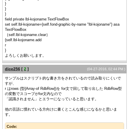
}
}
}
field private lbl-kojoname:TextFlowBox
set self.lbl-kojoname={self.fond-graphic-by-name "lbl-kojoname"} asa
TextFlowBox
｛self.lbl-kojoname.clear｝
{self.lbl-kojoname.add
r
}
よろしくお願いします。
dice256
[
2
]
(04-27-2016, 02:44 PM )
サンプルはスクリプト的な書き方をされているので読み取りにくいで
すが、
r はrows (型{Array-of RdbRow})を for文で回して取り出した RdbRow型
の変数でスコープがfor文内なので
「認識されません」とエラーになっていると思います。
他の言語に慣れている方向けに書くとこんな感じになるかと思いま
す。
Code: