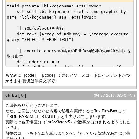
field private lbl-kojoname:TextFlowBox
set self.lbl-kojoname= {self.fond-graphic-by-
name "lbl-kojoname"} asa TextFlowBox
|| SQL(select)を実行
def rows:{Array-of RdbRow} = {storage.execute-
query "SELECT * FROM TEST"}
|| execute-querynの結果のRdbRow配列の先頭(0番目）を
取り出す
def index:int = 0
def (r:RdbRow, found?:bool) = {rows.get-if-
exists index}
ちなみに［code］ ［/code］で囲むとソースコードにインデントがつ
かえます(括弧は半角文字で）
{if found? then
|| RdbRowよりカラム"COL1"、"COL2"の値を取得
chiba
[
0
]
def col1-value:int = {r.get-int "COL1"}
(04-27-2016, 03:40 PM )
def col2-value:String = {r.get-String
ご回答ありがとうございます。
"COL2"}
ただ、ご回答いただいた内容で処理を実行するとTextFlowBoxには
|| 取り出した値より文字列を生成
「RDB PARAMETERTABLE」と出力されてしまいます。
def out-string:String =
実際には各工場区分（1or2or3or4or5）の数字が出力されるようにした
{format
いです。
"RDB test col1=%d col2=%s",
前後のコードも下記に記載しますので、誤っている記述があればご指
col1-value,
摘願います。