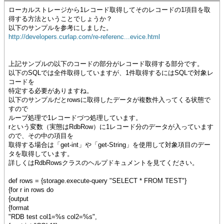
ローカルストレージから1レコード取得してそのレコードの1項目を取
得する方法ということでしょうか？
以下のサンプルを参考にしました。
http://developers.curlap.com/re-referenc...evice.html
上記サンプルの以下のコードの部分がレコード取得する部分です。
以下のSQLでは全件取得していますが、1件取得するにはSQLで対象レ
コードを
特定する必要がありますね。
以下のサンプルだとrowsに取得したデータが複数件入ってくる状態で
すので
ループ処理で1レコードづつ処理しています。
rという変数（実態はRdbRow）に1レコード分のデータが入っています
ので、その中の項目を
取得する場合は「get-int」や「get-String」を使用して対象項目のデー
タを取得しています。
詳しくはRdbRowsクラスのヘルプドキュメントを見てください。
def rows = {storage.execute-query "SELECT * FROM TEST"}
{for r in rows do
{output
{format
"RDB test col1=%s col2=%s",