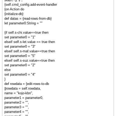
col2-value
{self.cmd_config.add-event-handler
}
{on Action do
|| TextFlowBoxの文字列を入れ替え
{initialize-db}
{self.lbl-kojoname.clear}
def datas = {read-rows-from-db}
{self.lbl-kojoname.add
let parameter0:String = ""
out-string
}
{if self.s-chi.value==true then
}
set parameter0 = "1"
elseif self.s-let.value == true then
set parameter0 = "3"
elseif self.s-maf.value==true then
set parameter0 = "5"
elseif self.s-suz.value==true then
set parameter0 = "2"
else
set parameter0 = "4"
}
def rowdata = {edit-rows-to-db
||rowdata = self.rowdata,
name = "kojo-kbn",
parameter1 = parameter0,
parameter2 = "",
parameter3 = "",
parameter4 = "",