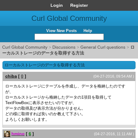
Login
Register
Curl Global Community
View New Posts
Help
Curl Global Community
>
Discussions
>
General Curl questions
>
ロ
ーカルストレージのデータを取得する方法
ローカルストレージのデータを取得する方法
chiba
[
0
]
(04-27-2016, 09:54 AM )
ローカルストレージにテーブルを作成し、データを格納したのです
が、
ローカルストレージから格納したデータの1項目を取得して
TextFlowBoxに表示させたいのですが、
データの取得及び表示方法が分かりません。
どの様に取得すれば良いのか教えて下さい。
よろしくお願いします。
hmino
[
6
]
(04-27-2016, 11:11 AM )