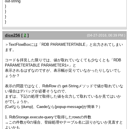
out-string
}
}
}
}
dice256
[
2
]
(04-27-2016, 06:39 PM )
＞TextFlowBoxには「RDB PARAMETERTABLE」と出力されてしまい
ます。
コードを拝見した限りでは、値が取れていなくても少なくとも「RDB
PARAMETERTABLE PARAMETER1=」と
表示されるはずなのですが、表示幅が足りていなかったりしないでし
ょうか？
表示の問題ではなく、RdbRow の get-Stringメソッドで値が取れていな
い場合はデバッグが必要そうなので、
まずは、下記の処理で取得した値を出力して取れているか見てはいか
がでしょうか。
(Curlなら {dump}、Caedeなら{popup-message}が簡単？）
1. RdbStorage.execute-queryで取得したrowsの件数
→この件数が0の場合、登録処理やテーブル名に誤りがないか見直すと
よいかも