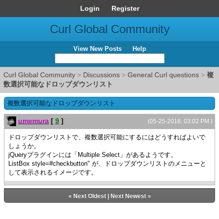
Login
Register
Curl Global Community
View New Posts
Help
Curl Global Community
>
Discussions
>
General Curl questions
>
複
数選択可能なドロップダウンリスト
複数選択可能なドロップダウンリスト
umemura
[
9
]
(05-25-2016, 03:02 PM )
ドロップダウンリストで、複数選択可能にするにはどうすればよいで
しょうか。
jQueryプラグインには「Multiple Select」があるようです。
ListBox style=#checkbutton" が、ドロップダウンリストのメニューと
して表示されるイメージです。
«
Next Oldest
|
Next Newest
»