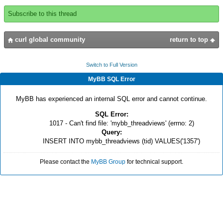
Subscribe to this thread
curl global community
return to top
Switch to Full Version
MyBB SQL Error
MyBB has experienced an internal SQL error and cannot continue.
SQL Error:
1017 - Can't find file: 'mybb_threadviews' (errno: 2)
Query:
INSERT INTO mybb_threadviews (tid) VALUES('1357')
Please contact the
MyBB Group
for technical support.