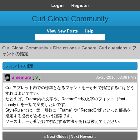
Login
Register
Curl Global Community
View New Posts
Help
Curl Global Community
>
Discussions
>
General Curl questions
>
フ
ォントの指定
フォントの指定
umemura
[
9
]
(05-25-2016, 03:08 PM )
Curlアプレット内での標準となるフォントを一か所で指定するにはどう
すればよいですか。
たとえば、Frame内の文字や、RecordGridの文字のフォント（font-
family）を一括で変更したいです。
StyleRule では、第一引数に "Frame" や "RecordGrid"といった部品を
指定する必要があるという認識です。
ソース上、一か所だけで指定する方法があれば教えてください。
«
Next Oldest
|
Next Newest
»