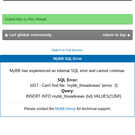
Subscribe to this thread
curl global community
return to top
Switch to Full Version
MyBB SQL Error
MyBB has experienced an internal SQL error and cannot continue.
SQL Error:
1017 - Can't find file: 'mybb_threadviews' (errno: 2)
Query:
INSERT INTO mybb_threadviews (tid) VALUES('1358')
Please contact the
MyBB Group
for technical support.