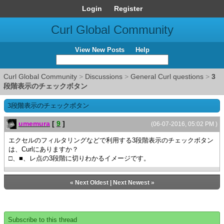
Login
Register
Curl Global Community
View New Posts
Help
Curl Global Community
>
Discussions
>
General Curl questions
>
3
段階表示のチェックボタン
3段階表示のチェックボタン
umemura
[
9
]
(06-07-2016, 05:02 PM )
エクセルのフィルタリングなどで利用する3段階表示のチェックボタン
は、Curlにありますか？
□、■、レ点の3段階に切りわかるイメージです。
«
Next Oldest
|
Next Newest
»
Subscribe to this thread