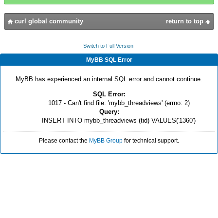
curl global community
return to top
Switch to Full Version
MyBB SQL Error
MyBB has experienced an internal SQL error and cannot continue.
SQL Error:
1017 - Can't find file: 'mybb_threadviews' (errno: 2)
Query:
INSERT INTO mybb_threadviews (tid) VALUES('1360')
Please contact the
MyBB Group
for technical support.