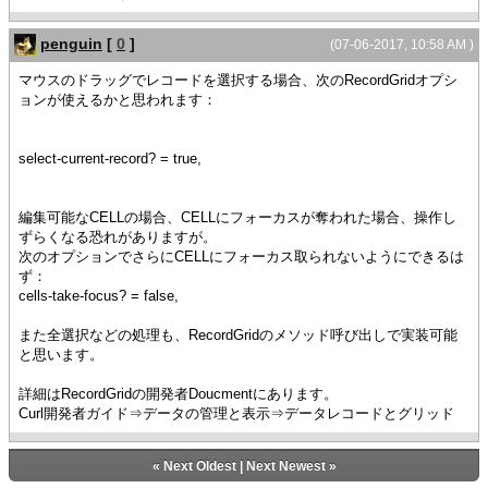
penguin
[
0
]
(07-06-2017, 10:58 AM )
マウスのドラッグでレコードを選択する場合、次のRecordGridオプシ
ョンが使えるかと思われます：
select-current-record? = true,
編集可能なCELLの場合、CELLにフォーカスが奪われた場合、操作し
ずらくなる恐れがありますが。
次のオプションでさらにCELLにフォーカス取られないようにできるは
ず：
cells-take-focus? = false,
また全選択などの処理も、RecordGridのメソッド呼び出しで実装可能
と思います。
詳細はRecordGridの開発者Doucmentにあります。
Curl開発者ガイド⇒データの管理と表示⇒データレコードとグリッド
«
Next Oldest
|
Next Newest
»