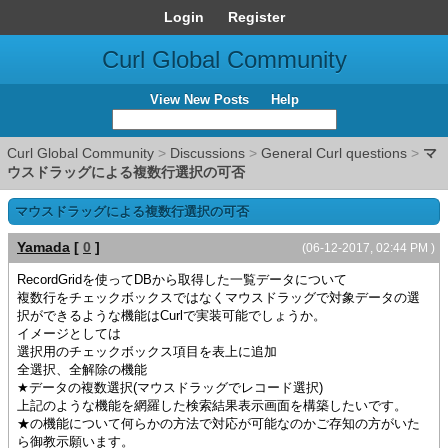
Login
Register
Curl Global Community
View New Posts
Help
Curl Global Community
>
Discussions
>
General Curl questions
>
マ
ウスドラッグによる複数行選択の可否
マウスドラッグによる複数行選択の可否
Yamada
[
0
]
(06-12-2017, 02:44 PM )
RecordGridを使ってDBから取得した一覧データについて
複数行をチェックボックスではなくマウスドラッグで対象データの選
択ができるような機能はCurlで実装可能でしょうか。
イメージとしては
選択用のチェックボックス項目を表上に追加
全選択、全解除の機能
★データの複数選択(マウスドラッグでレコード選択)
上記のような機能を網羅した検索結果表示画面を構築したいです。
★の機能について何らかの方法で対応が可能なのかご存知の方がいた
ら御教示願います。