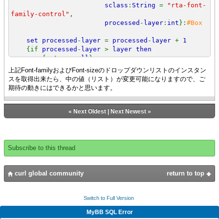
sclass
:
String
=
"rta-font-
family-control"
,
processed
-
layer
:
int
}:
#Box
set processed
-
layer
=
processed
-
layer
+
1
{if
processed
-
layer
>
layer then
{return
null
}
}
上記Font-familyおよびFont-sizeのドロップダウンリストのインスタン
スを取得出来たら、中の値（リスト）が変更可能になりますので、ご
{if-
non
-
null gc
=
g
.
graphical
-
children then
期待の動きにはできるかと思います。
{while
true
do
{
def
(
child
:
any
,
eof
?:
bool
) = {
gc
.
read
-
one
}}
«
Next Oldest
|
Next Newest
»
{
output
"Child TYPE:"
& {
type
-
of child
}}
{
output
"child style-
class:"
&
child
.
style
-class}
Subscribe to this thread
{
output
"sclass:"
&
sclass
}
{if {
type
-
curl global community
return to top
of child
} ==
t
and
child
.
style
-
class ==
sclass then
{return
Switch to Full Version
child asa Box
}
}
MyBB SQL Error
{if
not
(
child isa Box
)
then
{continue}}