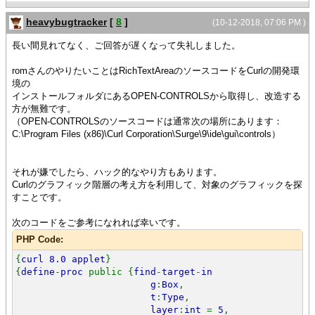
heavybugtracker
[
8
]
(10-12-2018, 07:06 PM )
長い間見れてなく、ご回答が遅くなって失礼しました。
romさんのやりたいことはRichTextAreaのソースコードをCurlの開発環
境の
インストールフォルダにあるOPEN-CONTROLSから取得し、改造する
方が無難です。
（OPEN-CONTROLSのソースコードは通常次の場所にあります：
C:\Program Files (x86)\Curl Corporation\Surge\9\ide\gui\controls）
それが嫌でしたら、ハック的なやり方もあります。
Curlのグラフィック階層の考え方を利用して、対象のグラフィックを探
すことです。
次のコードをご参考になれれば幸いです。
PHP Code:
{
curl 8.0 applet
}
{
define
-
proc
public {
find
-
target
-
in
g
:
Box
,
t
:
Type
,
layer
:
int
=
5
,