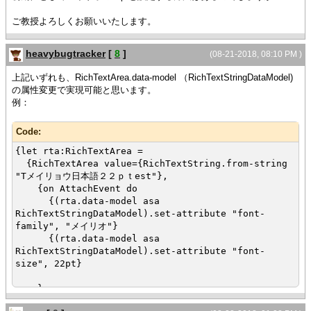
ご教授よろしくお願いいたします。
heavybugtracker
[
8
]
(08-21-2018, 08:10 PM )
上記いずれも、RichTextArea.data-model （RichTextStringDataModel)
の属性変更で実現可能と思います。
例：
Code:
{let rta:RichTextArea =
{RichTextArea value={RichTextString.from-string
"Tメイリョウ日本語２２ｐｔest"},
{on AttachEvent do
{(rta.data-model asa
RichTextStringDataModel).set-attribute "font-
family", "メイリオ"}
{(rta.data-model asa
RichTextStringDataModel).set-attribute "font-
size", 22pt}
}
}