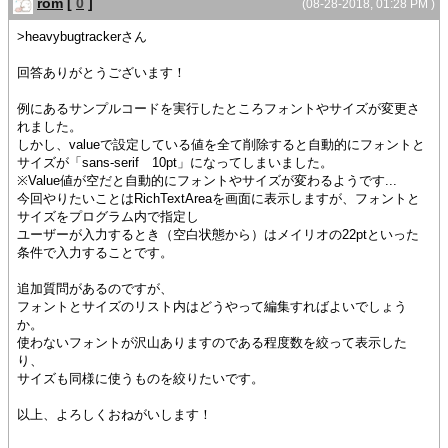
rom
[
0
]
}
(08-28-2018, 01:28 PM )
>heavybugtrackerさん
{value rta}
回答ありがとうございます！
例にあるサンプルコードを実行したところフォントやサイズが変更さ
れました。
しかし、valueで設定している値を全て削除すると自動的にフォントと
サイズが「sans-serif 10pt」になってしまいました。
※Value値が空だと自動的にフォントやサイズが変わるようです...
今回やりたいことはRichTextAreaを画面に表示しますが、フォントと
サイズをプログラム内で指定し
ユーザーが入力するとき（空白状態から）はメイリオの22ptといった
条件で入力することです。
追加質問があるのですが、
フォントとサイズのリスト内はどうやって編集すればよいでしょう
か。
使わないフォントが沢山ありますのである程度数を絞って表示した
り、
サイズも同様に使うものを絞りたいです。
以上、よろしくおねがいします！