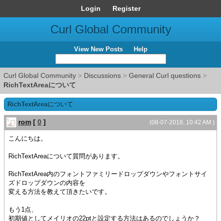
Login
Register
Curl Global Community
View New Posts
Help
Curl Global Community
>
Discussions
>
General Curl questions
>
RichTextAreaについて
RichTextAreaについて
rom
[
0
]
(08-07-2018, 10:42 AM )
こんにちは。
RichTextAreaについて質問があります。
RichTextArea内のフォントファミリードロップダウンやフォントサイ
ズドロップダウンの内容を
変える方法を教えて頂きたいです。
もう1点、
初期値としてメイリオの22ptと設定する方法はあるのでしょうか？