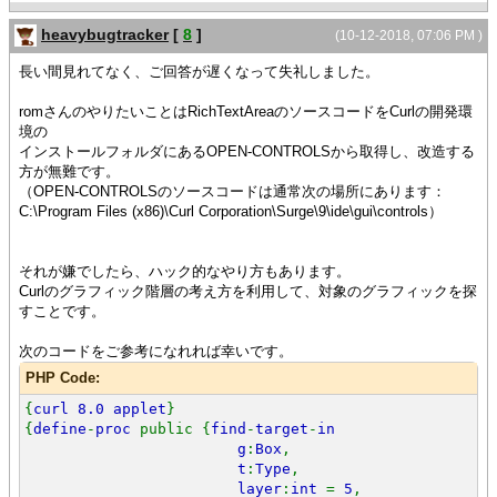
heavybugtracker
[
8
]
(10-12-2018, 07:06 PM )
長い間見れてなく、ご回答が遅くなって失礼しました。
romさんのやりたいことはRichTextAreaのソースコードをCurlの開発環
境の
インストールフォルダにあるOPEN-CONTROLSから取得し、改造する
方が無難です。
（OPEN-CONTROLSのソースコードは通常次の場所にあります：
C:\Program Files (x86)\Curl Corporation\Surge\9\ide\gui\controls）
それが嫌でしたら、ハック的なやり方もあります。
Curlのグラフィック階層の考え方を利用して、対象のグラフィックを探
すことです。
次のコードをご参考になれれば幸いです。
PHP Code:
{
curl 8.0 applet
}
{
define
-
proc
public {
find
-
target
-
in
g
:
Box
,
t
:
Type
,
layer
:
int
=
5
,