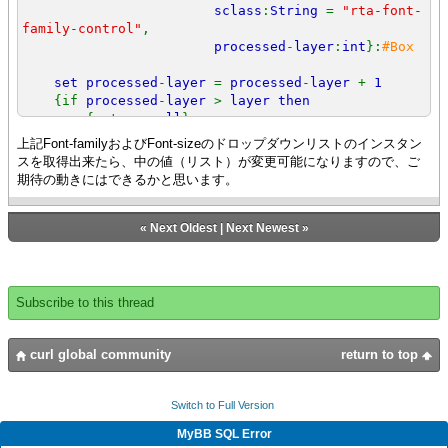
sclass
:
String
=
"rta-font-
family-control"
,
processed
-
layer
:
int
}:
#Box
set processed
-
layer
=
processed
-
layer
+
1
{if
processed
-
layer
>
layer then
{return
null
}
}
上記Font-familyおよびFont-sizeのドロップダウンリストのインスタン
スを取得出来たら、中の値（リスト）が変更可能になりますので、ご
{if-
non
-
null gc
=
g
.
graphical
-
children then
期待の動きにはできるかと思います。
{while
true
do
{
def
(
child
:
any
,
eof
?:
bool
) = {
gc
.
read
-
one
}}
«
Next Oldest
|
Next Newest
»
{
output
"Child TYPE:"
& {
type
-
of child
}}
{
output
"child style-
class:"
&
child
.
style
-class}
Subscribe to this thread
{
output
"sclass:"
&
sclass
}
{if {
type
-
curl global community
return to top
of child
} ==
t
and
child
.
style
-
class ==
sclass then
{return
Switch to Full Version
child asa Box
}
}
MyBB SQL Error
{if
not
(
child isa Box
)
then
{continue}}