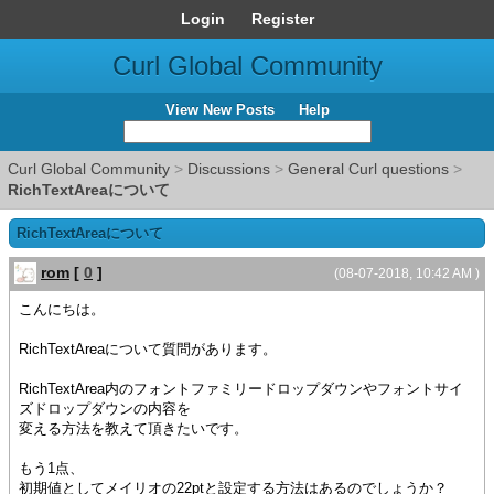
Login
Register
Curl Global Community
View New Posts
Help
Curl Global Community
>
Discussions
>
General Curl questions
>
RichTextAreaについて
RichTextAreaについて
rom
[
0
]
(08-07-2018, 10:42 AM )
こんにちは。
RichTextAreaについて質問があります。
RichTextArea内のフォントファミリードロップダウンやフォントサイ
ズドロップダウンの内容を
変える方法を教えて頂きたいです。
もう1点、
初期値としてメイリオの22ptと設定する方法はあるのでしょうか？