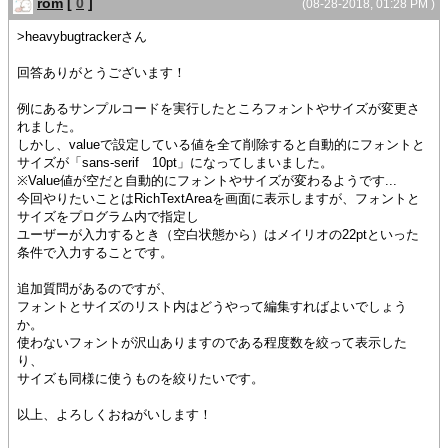
rom
[
0
]
}
(08-28-2018, 01:28 PM )
>heavybugtrackerさん
{value rta}
回答ありがとうございます！
例にあるサンプルコードを実行したところフォントやサイズが変更さ
れました。
しかし、valueで設定している値を全て削除すると自動的にフォントと
サイズが「sans-serif 10pt」になってしまいました。
※Value値が空だと自動的にフォントやサイズが変わるようです...
今回やりたいことはRichTextAreaを画面に表示しますが、フォントと
サイズをプログラム内で指定し
ユーザーが入力するとき（空白状態から）はメイリオの22ptといった
条件で入力することです。
追加質問があるのですが、
フォントとサイズのリスト内はどうやって編集すればよいでしょう
か。
使わないフォントが沢山ありますのである程度数を絞って表示した
り、
サイズも同様に使うものを絞りたいです。
以上、よろしくおねがいします！