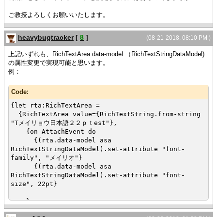
ご教授よろしくお願いいたします。
heavybugtracker
[
8
]
(08-21-2018, 08:10 PM )
上記いずれも、RichTextArea.data-model （RichTextStringDataModel)
の属性変更で実現可能と思います。
例：
Code:
{let rta:RichTextArea =
{RichTextArea value={RichTextString.from-string
"Tメイリョウ日本語２２ｐｔest"},
{on AttachEvent do
{(rta.data-model asa
RichTextStringDataModel).set-attribute "font-
family", "メイリオ"}
{(rta.data-model asa
RichTextStringDataModel).set-attribute "font-
size", 22pt}
}
}