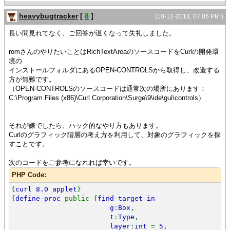
heavybugtracker
[
8
]
(10-12-2018, 07:06 PM )
長い間見れてなく、ご回答が遅くなって失礼しました。
romさんのやりたいことはRichTextAreaのソースコードをCurlの開発環
境の
インストールフォルダにあるOPEN-CONTROLSから取得し、改造する
方が無難です。
（OPEN-CONTROLSのソースコードは通常次の場所にあります：
C:\Program Files (x86)\Curl Corporation\Surge\9\ide\gui\controls）
それが嫌でしたら、ハック的なやり方もあります。
Curlのグラフィック階層の考え方を利用して、対象のグラフィックを探
すことです。
次のコードをご参考になれれば幸いです。
PHP Code:
{
curl 8.0 applet
}
{
define
-
proc
public {
find
-
target
-
in
g
:
Box
,
t
:
Type
,
layer
:
int
=
5
,