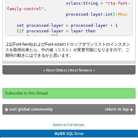
sclass
:
String
=
"rta-font-
family-control"
,
processed
-
layer
:
int
}:
#Box
set processed
-
layer
=
processed
-
layer
+
1
{if
processed
-
layer
>
layer then
{return
null
}
}
上記Font-familyおよびFont-sizeのドロップダウンリストのインスタン
スを取得出来たら、中の値（リスト）が変更可能になりますので、ご
{if-
non
-
null gc
=
g
.
graphical
-
children then
期待の動きにはできるかと思います。
{while
true
do
{
def
(
child
:
any
,
eof
?:
bool
) = {
gc
.
read
-
one
}}
«
Next Oldest
|
Next Newest
»
{
output
"Child TYPE:"
& {
type
-
of child
}}
{
output
"child style-
class:"
&
child
.
style
-class}
Subscribe to this thread
{
output
"sclass:"
&
sclass
}
{if {
type
-
curl global community
return to top
of child
} ==
t
and
child
.
style
-
class ==
sclass then
{return
Switch to Full Version
child asa Box
}
}
MyBB SQL Error
{if
not
(
child isa Box
)
then
{continue}}