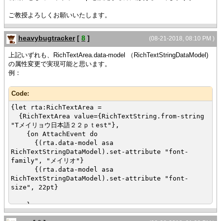
ご教授よろしくお願いいたします。
heavybugtracker
[
8
]
(08-21-2018, 08:10 PM )
上記いずれも、RichTextArea.data-model （RichTextStringDataModel)
の属性変更で実現可能と思います。
例：
Code:
{let rta:RichTextArea =
{RichTextArea value={RichTextString.from-string
"Tメイリョウ日本語２２ｐｔest"},
{on AttachEvent do
{(rta.data-model asa
RichTextStringDataModel).set-attribute "font-
family", "メイリオ"}
{(rta.data-model asa
RichTextStringDataModel).set-attribute "font-
size", 22pt}
}
}