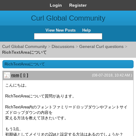
Login
Register
Curl Global Community
View New Posts
Help
Curl Global Community
>
Discussions
>
General Curl questions
>
RichTextAreaについて
RichTextAreaについて
rom
[
0
]
(08-07-2018, 10:42 AM )
こんにちは。
RichTextAreaについて質問があります。
RichTextArea内のフォントファミリードロップダウンやフォントサイ
ズドロップダウンの内容を
変える方法を教えて頂きたいです。
もう1点、
初期値としてメイリオの22ptと設定する方法はあるのでしょうか？