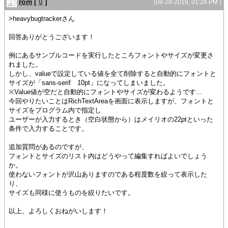
rom
[
0
]
}
(08-28-2018, 01:28 PM )
>heavybugtrackerさん
{value rta}
回答ありがとうございます！
例にあるサンプルコードを実行したところフォントやサイズが変更さ
れました。
しかし、valueで設定している値を全て削除すると自動的にフォントと
サイズが「sans-serif 10pt」になってしまいました。
※Value値が空だと自動的にフォントやサイズが変わるようです...
今回やりたいことはRichTextAreaを画面に表示しますが、フォントと
サイズをプログラム内で指定し
ユーザーが入力するとき（空白状態から）はメイリオの22ptといった
条件で入力することです。
追加質問があるのですが、
フォントとサイズのリスト内はどうやって編集すればよいでしょう
か。
使わないフォントが沢山ありますのである程度数を絞って表示した
り、
サイズも同様に使うものを絞りたいです。
以上、よろしくおねがいします！