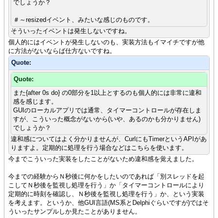
でしょうか？
＃～resizedイベント、みたいな感じのものです。
そういったイベントは発生しないですね。
個人的にはイベントが発生しないのも、実装方法もイマイチですが他
に方法がないならば仕方ないですね。
Quote:
Quote:
また{after 0s do} の0部分を1以上とするのも個人的には非常に違和
感を感じます。
GUIのローカルアプリでは通常、タイマーコントロールが存在しま
すが、こういった概念がないから(いや、あるのかも分かりません)
でしょうか？
違和感についてはよく分かりませんが、CurlにもTimerというAPIがあ
りますよ。定期的に処理を行う場合などはこちらを使います。
今までこういった実装をしたことがないため違和感を覚えました。
今までの経験からＮ秒後に何かをしたいのであれば「別スレッドを起
こしてＮ秒後を監視し処理を行う」か「タイマーコントロールにより
定期的に時刻を確認し、Ｎ秒後を監視し処理を行う」か、という実装
を考えます。というか、他GUI言語(MS系とDelphiぐらいですが)ではそ
ういったサンプルしか見たことがありません。