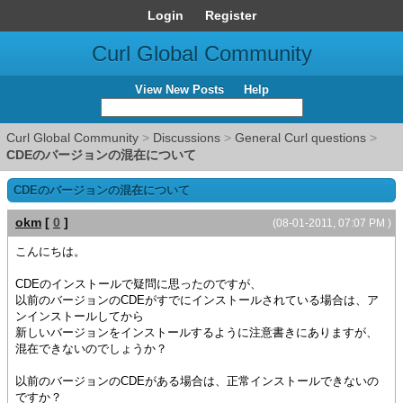
Login
Register
Curl Global Community
View New Posts
Help
Curl Global Community
>
Discussions
>
General Curl questions
>
CDEのバージョンの混在について
CDEのバージョンの混在について
okm
[
0
]
(08-01-2011, 07:07 PM )
こんにちは。
CDEのインストールで疑問に思ったのですが、
以前のバージョンのCDEがすでにインストールされている場合は、ア
ンインストールしてから
新しいバージョンをインストールするように注意書きにありますが、
混在できないのでしょうか？
以前のバージョンのCDEがある場合は、正常インストールできないの
ですか？