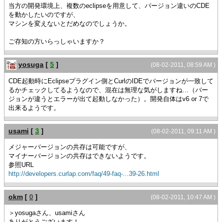
当方の開発環境上、複数のeclipseを用意して、バージョン違いのCDE
を動かしたいのですが、
マシンを変えないとだめなのでしょうか。
ご存知の方いらっしゃいますか？
yosuga
[
5
]
(08-02-2011, 08:59 AM )
CDE起動時にEclipseプラグイン側とCurlのIDEでバージョンが一致して
るかチェックしてるようなので、混在は無理な気がしますね…（バー
ジョンが違うとエラーが出て起動しなかった）。開発自体はv6 or 7で
出来るようです。
usami
[
3
]
(08-02-2011, 09:11 AM )
メジャーバージョンの共存は可能ですが、
マイナーバージョンの共存はできないようです。
参照URL
http://developers.curlap.com/faq/49-faq-...39-26.html
okm
[
0
]
(08-02-2011, 10:47 AM )
＞yosugaさん、usamiさん
ありがとうございます！