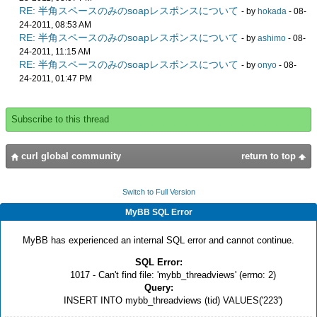
RE: 半角スペースのみのsoapレスポンスについて
- by
hokada
- 08-
24-2011, 08:53 AM
RE: 半角スペースのみのsoapレスポンスについて
- by
ashimo
- 08-
24-2011, 11:15 AM
RE: 半角スペースのみのsoapレスポンスについて
- by
onyo
- 08-
24-2011, 01:47 PM
Subscribe to this thread
curl global community
return to top
Switch to Full Version
MyBB SQL Error
MyBB has experienced an internal SQL error and cannot continue.
SQL Error:
1017 - Can't find file: 'mybb_threadviews' (errno: 2)
Query:
INSERT INTO mybb_threadviews (tid) VALUES('223')