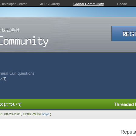
Developer Center
APPS Gallery
Global Community
Caede
eral Curl questions
いて
ンスについて
Threaded
ied: 08-23-2011, 11:08 PM by
onyo
.)
Reputa