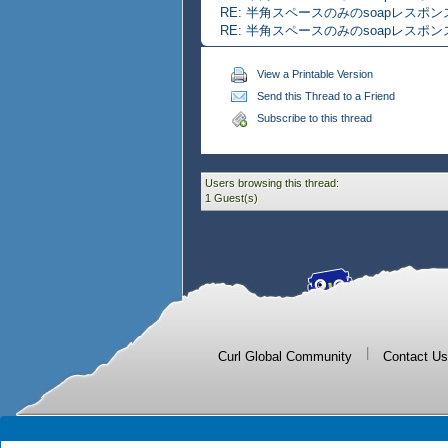
RE: 半角スペースのみのsoapレスポ
RE: 半角スペースのみのsoapレスポ
View a Printable Version
Send this Thread to a Friend
Subscribe to this thread
Users browsing this thread:
1 Guest(s)
|
Curl Global Community
Contact Us