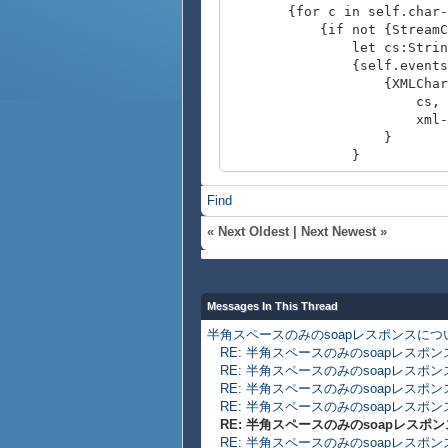
{for c in self.char-b
{if not {StreamContent
let cs:String = {sel
{self.events.ap
{XMLCharact
cs,
xml-name-values = 
}
}
{break}
}
Find
}
{self.char-buffer.cle
«
Next Oldest
|
Next Newest
»
}
}
Messages In This Thread
半角スペースのみのsoapレスポンスにつ
RE: 半角スペースのみのsoapレスポ
RE: 半角スペースのみのsoapレスポ
RE: 半角スペースのみのsoapレスポ
RE: 半角スペースのみのsoapレスポ
RE: 半角スペースのみのsoapレスポ
RE: 半角スペースのみのsoapレスポ