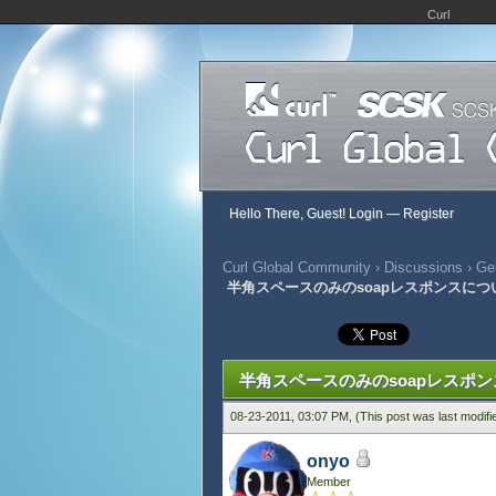
Curl
Hello There, Guest!
Login
—
Register
Curl Global Community
›
Discussions
›
Gen
半角スペースのみのsoapレスポンスにつ
724 Vote(s) - 2.76 Average
1
2
3
4
5
半角スペースのみのsoapレスポ
08-23-2011, 03:07 PM,
(This post was last modif
onyo
Member