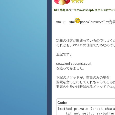
RE: 半角スペースのみのsoapレスポンスについ
xml に xml
pace="preserv
定義の仕方が間違っているのでしょう
それとも、WSDKの仕様でだめなので
追記です。
soap/xml-streams.scurl
を追ってみました。
下記のメソッドが、空白のみの場合
要素を空っぽにしてくれちゃってるみ
要素の中身だけ呼ばれるメソッドでは
Code:
{method private {check-chara
{if not self.char-buffer.