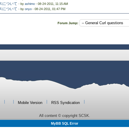
ンスについて
- by
ashimo
- 08-24-2011, 11:15 AM
ンスについて
- by
onyo
- 08-24-2011, 01:47 PM
Forum Jump:
|
|
|
|
Mobile Version
RSS Syndication
All content © copyright SCSK.
MyBB SQL Error