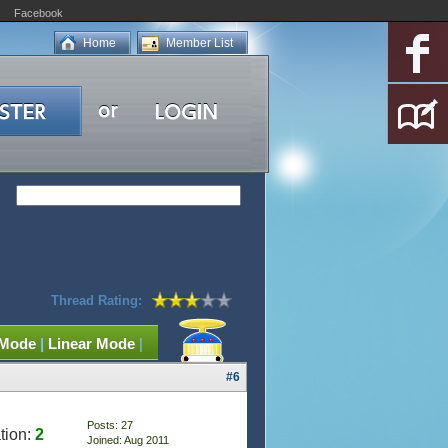
Facebook
Home
Member List
Thread Rating:
 Mode
|
Linear Mode
|
#6
Posts: 27
tion:
2
Joined: Aug 2011