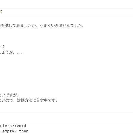
て
e" の定義を試してみましたが、うまくいきませんでした。
か？
しょうか。。。
たいですが、
ないので、対処方法に苦労中です。
cters}:void
empty? then