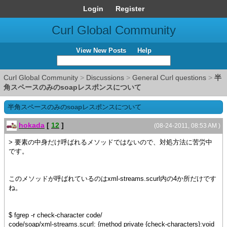
Login
Register
Curl Global Community
View New Posts
Help
Curl Global Community
>
Discussions
>
General Curl questions
>
半
角スペースのみのsoapレスポンスについて
半角スペースのみのsoapレスポンスについて
hokada
[
12
]
(08-24-2011, 08:53 AM )
> 要素の中身だけ呼ばれるメソッドではないので、対処方法に苦労中
です。
このメソッドが呼ばれているのはxml-streams.scurl内の4か所だけです
ね。
$ fgrep -r check-character code/
code/soap/xml-streams.scurl: {method private {check-characters}:void