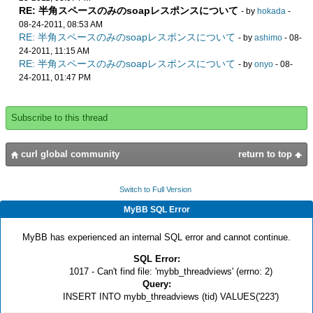
RE: 半角スペースのみのsoapレスポンスについて
- by
hokada
-
08-24-2011, 08:53 AM
RE: 半角スペースのみのsoapレスポンスについて
- by
ashimo
- 08-
24-2011, 11:15 AM
RE: 半角スペースのみのsoapレスポンスについて
- by
onyo
- 08-
24-2011, 01:47 PM
Subscribe to this thread
curl global community
return to top
Switch to Full Version
MyBB SQL Error
MyBB has experienced an internal SQL error and cannot continue.
SQL Error:
1017 - Can't find file: 'mybb_threadviews' (errno: 2)
Query:
INSERT INTO mybb_threadviews (tid) VALUES('223')