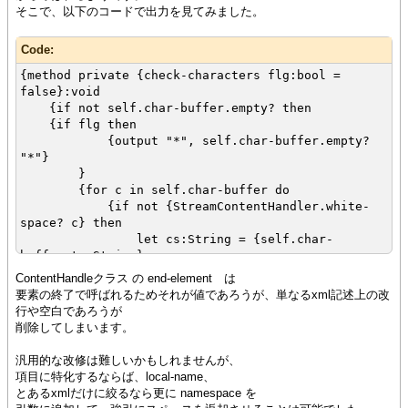
そこで、以下のコードで出力を見てみました。
Code:
{method private {check-characters flg:bool =
false}:void
{if not self.char-buffer.empty? then
{if flg then
{output "*", self.char-buffer.empty?
"*"}
}
{for c in self.char-buffer do
{if not {StreamContentHandler.white-
space? c} then
let cs:String = {self.char-
buffer.to-String}
{self.events.append
ContentHandleクラス の end-element は
{XMLCharacters
要素の終了で呼ばれるためそれが値であろうが、単なるxml記述上の改
cs,
行や空白であろうが
xml-name-values =
削除してしまいます。
{self.string-to-xml-values cs}
}
汎用的な改修は難しいかもしれませんが、
}
項目に特化するならば、local-name、
{break}
とあるxmlだけに絞るなら更に namespace を
}