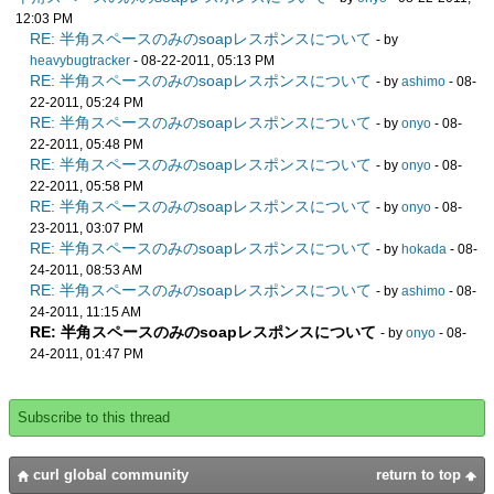
{for c in self.char-buffer do
12:03 PM
{if not {StreamContentHandler.white-
RE: 半角スペースのみのsoapレスポンスについて
- by
space? c} then
let cs:String = {self.char-
heavybugtracker
- 08-22-2011, 05:13 PM
RE: 半角スペースのみのsoapレスポンスについて
buffer.to-String}
- by
ashimo
- 08-
{self.events.append
22-2011, 05:24 PM
{XMLCharacters
RE: 半角スペースのみのsoapレスポンスについて
- by
onyo
- 08-
cs,
22-2011, 05:48 PM
xml-name-values =
RE: 半角スペースのみのsoapレスポンスについて
- by
onyo
- 08-
{self.string-to-xml-values cs}
22-2011, 05:58 PM
}
RE: 半角スペースのみのsoapレスポンスについて
- by
onyo
- 08-
}
23-2011, 03:07 PM
{break}
RE: 半角スペースのみのsoapレスポンスについて
- by
hokada
- 08-
}
24-2011, 08:53 AM
}
RE: 半角スペースのみのsoapレスポンスについて
- by
ashimo
- 08-
{self.char-buffer.clear}
24-2011, 11:15 AM
}
RE: 半角スペースのみのsoapレスポンスについて
- by
onyo
- 08-
}
24-2011, 01:47 PM
Subscribe to this thread
curl global community
return to top