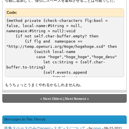
引数に追加して、強引にスペースを返却させることは可能でした。
}
{self.char-buffer.clear}
Code:
}
}
{method private {check-characters flg:bool =
false, local-name:#String = null,
namespace:#String = null}:void
{if not self.char-buffer.empty? then
{if flg and namespace ==
"http://temp.openuri.org/Hoge/hogehoge.xsd" then
{switch local-name
case "hoge","hoge_hoge","hoge_desu"
let cs:String = {self.char-
buffer.to-String}
{self.events.append
{XMLCharacters
cs,
もうちょっとうまくやれるかもしれませんね。
xml-name-values =
{self.string-to-xml-values cs}
}
«
Next Oldest
|
Next Newest
»
}
{self.char-buffer.clear}
{return}
}
Messages In This Thread
}
半角スペースのみのsoapレスポンスについて
- by
onyo
- 08-22-2011,