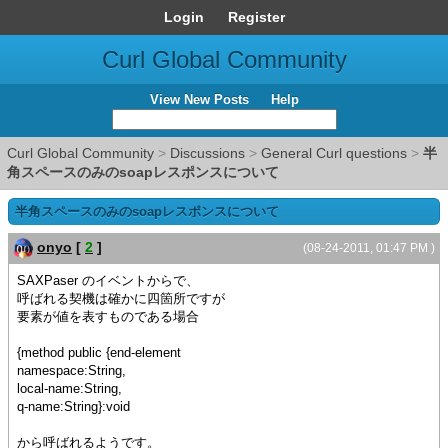
Login
Register
Curl Global Community
View New Posts
Help
Curl Global Community
>
Discussions
>
General Curl questions
>
半
角スペースのみのsoapレスポンスについて
半角スペースのみのsoapレスポンスについて
onyo
[
2
]
(08-24-2011, 01:47 PM )
SAXPaser のイベントからで、
呼ばれる契機は確かに四箇所ですが
要素が値を表すものである場合
{method public {end-element
namespace:String,
local-name:String,
q-name:String}:void
から呼ばれるようです。