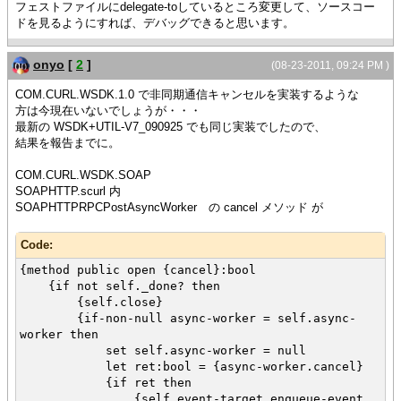
フェストファイルにdelegate-toしているところ変更して、ソースコー
ドを見るようにすれば、デバッグできると思います。
onyo
[
2
]
(08-23-2011, 09:24 PM )
COM.CURL.WSDK.1.0 で非同期通信キャンセルを実装するような
方は今現在いないでしょうが・・・
最新の WSDK+UTIL-V7_090925 でも同じ実装でしたので、
結果を報告までに。
COM.CURL.WSDK.SOAP
SOAPHTTP.scurl 内
SOAPHTTPRPCPostAsyncWorker の cancel メソッド が
Code:
{method public open {cancel}:bool
{if not self._done? then
{self.close}
{if-non-null async-worker = self.async-
worker then
set self.async-worker = null
let ret:bool = {async-worker.cancel}
{if ret then
{self.event-target.enqueue-event