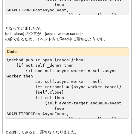
{new
SOAPHTTPRPCPostAsyncEvent,
null, true, null, null,
null, null, null
}
となっていましたが、
}
{self.close} の位置が、{async-worker.cancel}
set self._done? = true
の前であるため、イベント内でRead中に落ちるようです。
}
{return ret}
Code:
}
}
{method public open {cancel}:bool
{return false}
{if not self._done? then
}
{if-non-null async-worker = self.async-
worker then
set self.async-worker = null
let ret:bool = {async-worker.cancel}
{self.close}
{if ret then
{self.event-target.enqueue-event
{new
SOAPHTTPRPCPostAsyncEvent,
null, true, null, null,
null, null, null
}
と改修してみると、落ちなくなりました。