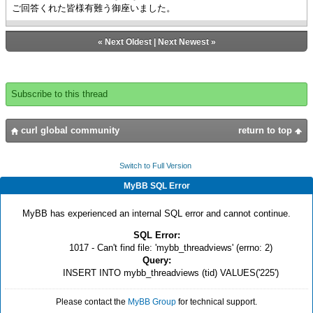
}
ご回答くれた皆様有難う御座いました。
set self._done? = true
}
{return ret}
«
Next Oldest
|
Next Newest
»
}
{self.close}
}
{return false}
Subscribe to this thread
}
curl global community
return to top
Switch to Full Version
MyBB SQL Error
MyBB has experienced an internal SQL error and cannot continue.
SQL Error:
1017 - Can't find file: 'mybb_threadviews' (errno: 2)
Query:
INSERT INTO mybb_threadviews (tid) VALUES('225')
Please contact the
MyBB Group
for technical support.