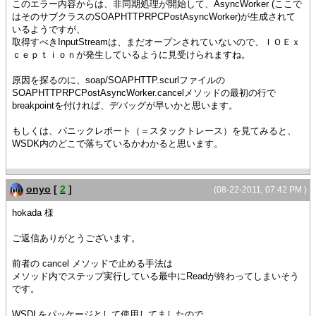
このエラー内容からは、非同期処理が開始して、AsyncWorker (ここで
はそのサブクラスのSOAPHTTPRPCPostAsyncWorker)が生成されて
いるようですが、
取得すべきInputStreamは、まだオープンされていないので、ＩＯＥｘ
ｃｅｐｔｉｏｎが発生しているように見受けられますね。
原因を探るのに、soap/SOAPHTTP.scurlファイルの
SOAPHTTPRPCPostAsyncWorker.cancelメソッドの最初の行で
breakpointを付ければ、デバッグが早いかと思います。
もしくは、パニックレポート（＝スタックトレース）を見てみると、
WSDK内のどこで落ちているかわかると思います。
onyo
[
2
]
(08-22-2011, 07:42 PM )
hokada 様
ご返信ありがとうございます。
前者の cancel メソッドで止める手法は
メソッド内でステップ実行している最中にReadが終わってしまいそう
です。
WSDLをパッケージとして使用してましたので