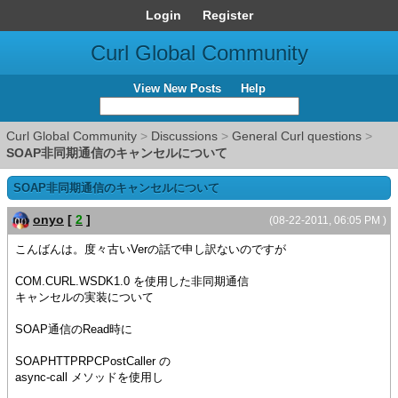
Login
Register
Curl Global Community
View New Posts
Help
Curl Global Community
>
Discussions
>
General Curl questions
>
SOAP非同期通信のキャンセルについて
SOAP非同期通信のキャンセルについて
onyo
[
2
]
(08-22-2011, 06:05 PM )
こんばんは。度々古いVerの話で申し訳ないのですが
COM.CURL.WSDK1.0 を使用した非同期通信
キャンセルの実装について
SOAP通信のRead時に
SOAPHTTPRPCPostCaller の
async-call メソッドを使用し