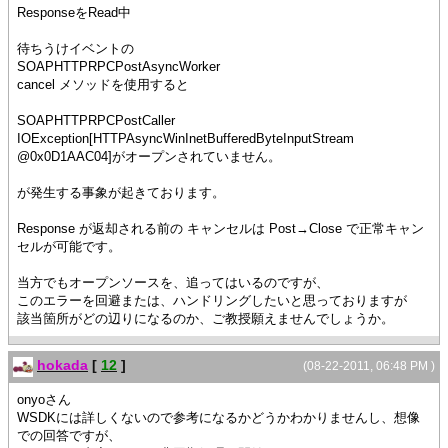
ResponseをRead中
待ちうけイベントの
SOAPHTTPRPCPostAsyncWorker
cancel メソッドを使用すると
SOAPHTTPRPCPostCaller
IOException[HTTPAsyncWinInetBufferedByteInputStream
@0x0D1AAC04]がオープンされていません。
が発生する事象が起きております。
Response が返却される前の キャンセルは Post→Close で正常キャン
セルが可能です。
当方でもオープンソースを、追ってはいるのですが、
このエラーを回避または、ハンドリングしたいと思っておりますが
該当箇所がどの辺りになるのか、ご教授願えませんでしょうか。
hokada
[
12
]
(08-22-2011, 06:48 PM )
onyoさん
WSDKには詳しくないので参考になるかどうかわかりませんし、想像
での回答ですが、