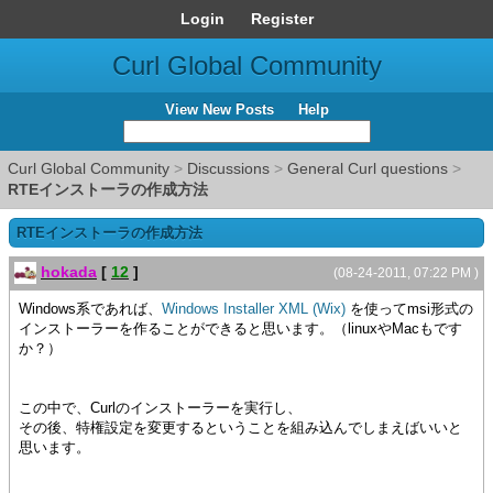
Login
Register
Curl Global Community
View New Posts
Help
Curl Global Community
>
Discussions
>
General Curl questions
>
RTEインストーラの作成方法
RTEインストーラの作成方法
hokada
[
12
]
(08-24-2011, 07:22 PM )
Windows系であれば、
Windows Installer XML (Wix)
を使ってmsi形式の
インストーラーを作ることができると思います。（linuxやMacもです
か？）
この中で、Curlのインストーラーを実行し、
その後、特権設定を変更するということを組み込んでしまえばいいと
思います。