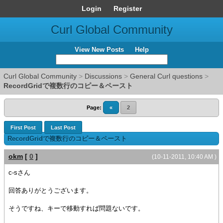
Login
Register
Curl Global Community
View New Posts
Help
Curl Global Community
>
Discussions
>
General Curl questions
>
RecordGridで複数行のコピー＆ペースト
Page:
«
2
First Post
Last Post
RecordGridで複数行のコピー＆ペースト
okm
[
0
]
(10-11-2011, 10:40 AM )
c-sさん
回答ありがとうございます。
そうですね、キーで移動すれば問題ないです。