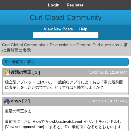
Login
Register
Curl Global Community
View New Posts
Help
Curl Global Community
>
Discussions
>
General Curl questions
>
常
に最前面に表示
常に最前面に表示
復活の帝王
[
2
]
(10-27-2011, 12:58 PM )
独立型アプレットにおいて、一般的なアプリによくある「常に最前面
に表示」をしたいのですが、どうすれば可能でしょうか？
onyo
[
2
]
(10-27-2011, 01:31 PM )
復活の帝王さま
最前面にしたい Viewで ViewDeactivateEvent イベントをハンドルし
{View.set-topmost true} にすると、常に最前面になるかとおもいます。