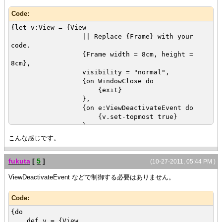
Code:
{let v:View = {View
|| Replace {Frame} with your
code.
{Frame width = 8cm, height =
8cm},
visibility = "normal",
{on WindowClose do
{exit}
},
{on e:ViewDeactivateEvent do
{v.set-topmost true}
}
}
こんな感じです。
}
{v.raise}
fukuta
[
5
]
(10-27-2011, 05:44 PM )
ViewDeactivateEvent などで制御する必要はありません。
Code:
{do
def v = {View