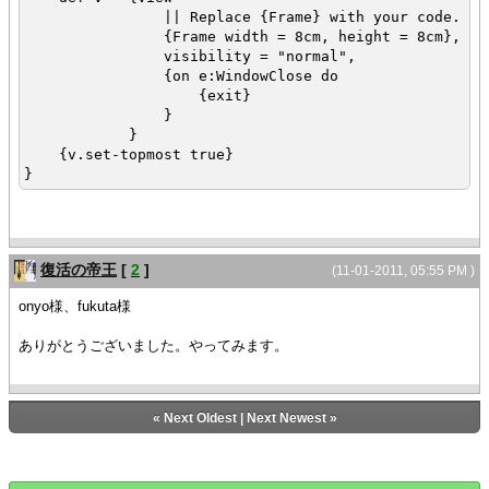
|| Replace {Frame} with your code.
{Frame width = 8cm, height = 8cm},
visibility = "normal",
{on e:WindowClose do
{exit}
}
}
{v.set-topmost true}
}
復活の帝王
[
2
]
(11-01-2011, 05:55 PM )
onyo様、fukuta様
ありがとうございました。やってみます。
«
Next Oldest
|
Next Newest
»