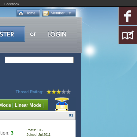
Facebook
Home
Member List
Thread Rating:
 Mode
|
Linear Mode
|
#1
Posts: 105
tion:
3
Joined: Jul 2011