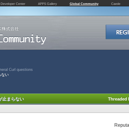
Developer Center
APPS Gallery
Global Community
Caede
eral Curl questions
らない
が止まらない
Threaded
Reputa