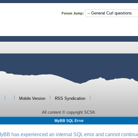
Forum Jump:
|
|
|
|
Mobile Version
RSS Syndication
All content © copyright SCSK.
MyBB SQL Error
yBB has experienced an internal SQL error and cannot continu