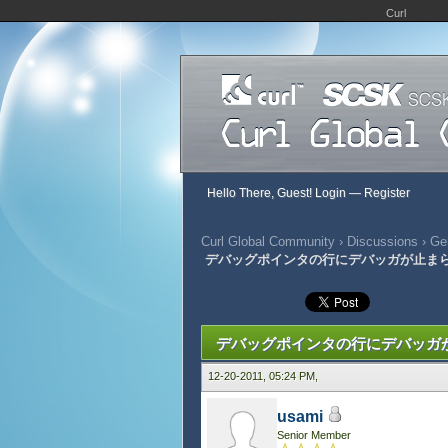
Curl
Hello There, Guest!
Login
—
Register
Curl Global Community
›
Discussions
›
Gen
デバッグポインタの行にデバッガが止ま
455 Vote(s) - 2.93 Average
1
2
3
4
5
デバッグポインタの行にデバッガ
12-20-2011, 05:24 PM,
usami
Senior Member