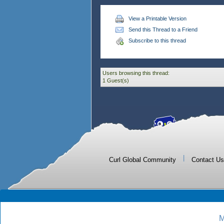
View a Printable Version
Send this Thread to a Friend
Subscribe to this thread
Users browsing this thread:
1 Guest(s)
|
Curl Global Community
Contact Us
M