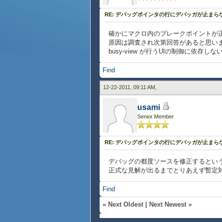
RE: デバッグポインタの行にデバッガが止まら
確かにマクロ内のブレークポイントが
原因は調査され次第回答があると思います
busy-view が行うUIの制御に依
Find
12-22-2011, 09:11 AM,
usami
Senior Member
RE: デバッグポインタの行にデバッガが止まら
デバッグの都度ソースを修正するとい
正式な見解が出るまでとりあえず暫定
Find
«
Next Oldest
|
Next Newest
»