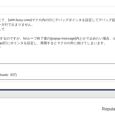
{with-busy-view}マクロ内の行にデバッグポインタを設定してデバッグ
ンタ行で止まりません。
して
のですが、forループ終了後の{popup-message}内とかで止めたい場
ssage}行にポインタを設定し、再開するとマクロの外に抜けてしまいます。
？
loads: 937)
Reputa