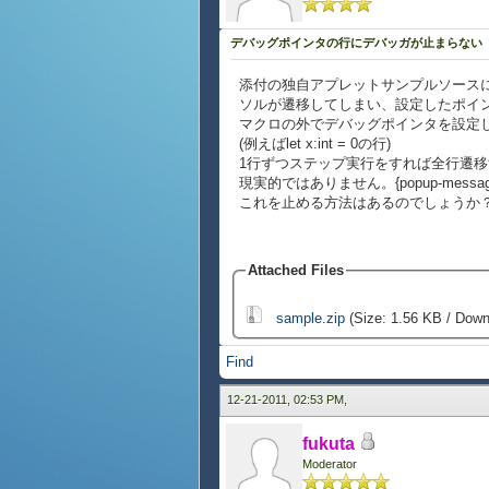
デバッグポインタの行にデバッガが止まらない
添付の独自アプレットサンプルソースにて、
ソルが遷移してしまい、設定したポイ
マクロの外でデバッグポインタを設定
(例えばlet x:int = 0の行)
1行ずつステップ実行をすれば全行遷移する
現実的ではありません。{popup-me
これを止める方法はあるのでしょうか
Attached Files
sample.zip
(Size: 1.56 KB / Down
Find
12-21-2011, 02:53 PM,
fukuta
Moderator