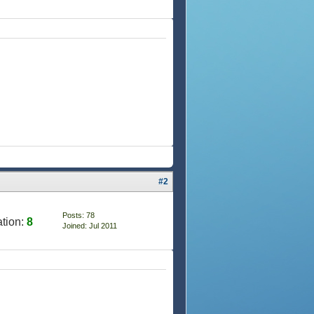
#2
Posts: 78
tion:
8
Joined: Jul 2011