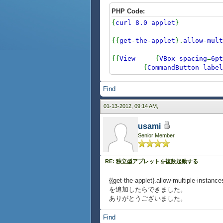
PHP Code:
{
curl 8.0 applet
}
{{
get
-
the
-
applet
}.
allow
-
mult
{{
View
{
VBox spacing
=
6pt
{
CommandButton label
Find
01-13-2012, 09:14 AM,
usami
Senior Member
RE: 独立型アプレットを複数起動する
{{get-the-applet}.allow-multiple-instance
を追加したらできました。
ありがとうございました。
Find