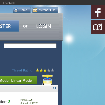
Facebook
Home
Member List
Thread Rating:
 Mode
|
Linear Mode
|
#1
Posts: 105
tion:
3
Joined: Jul 2011