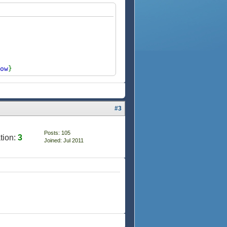
ow
}
#3
Posts: 105
tion:
3
Joined: Jul 2011