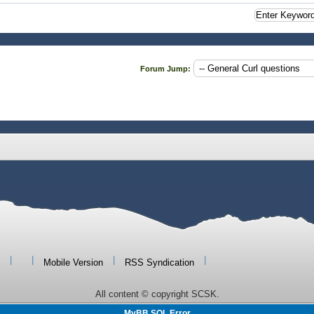
Forum Jump:
|
|
|
|
Mobile Version
RSS Syndication
All content © copyright SCSK.
MyBB SQL Error