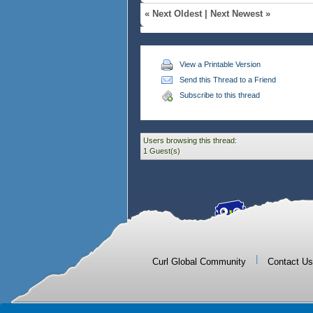
«
Next Oldest
|
Next Newest
»
View a Printable Version
Send this Thread to a Friend
Subscribe to this thread
Users browsing this thread:
1 Guest(s)
|
Curl Global Community
Contact Us