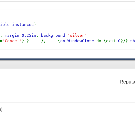
iple
-
instances
}
,
margin
=
0.25in
,
background
=
"silver"
,
=
"Cancel"
} } }, {
on WindowClose
do {exit
0
}}}.
sh
Reputa
s}