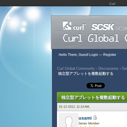
Curl
Hello There, Guest!
Login
—
Register
Curl Global Community
›
Discussions
›
Gen
独立型アプレットを複数起動する
357 Vote(s) - 2.91 Average
1
2
3
4
5
独立型アプレットを複数起動する
01-12-2012, 11:14 AM,
usami
Senior Member