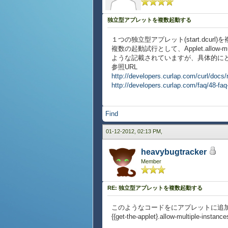
独立型アプレットを複数起動する
１つの独立型アプレット(start.dcu
複数の起動試行として、Applet.allow-m
ような記載されていますが、具体的に
参照URL
http://developers.curlap.com/curl/docs/
http://developers.curlap.com/faq/48-faq
Find
01-12-2012, 02:13 PM,
heavybugtracker
Member
RE: 独立型アプレットを複数起動する
このようなコードをにアプレットに追
{{get-the-applet}.allow-multiple-instance