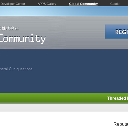
Developer Center
APPS Gallery
Global Community
Caede
eral Curl questions
Threaded
Reputa