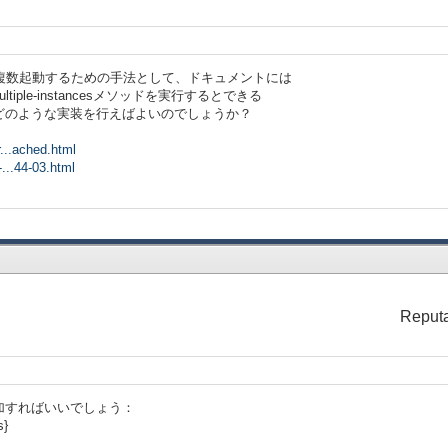
rl)を複数起動するための手法として、ドキュメントには
ultiple-instancesメソッドを実行するとできる
どのような実装を行えばよいのでしょうか？
r...ached.html
-...44-03.html
Reputa
加すればいいでしょう：
s}