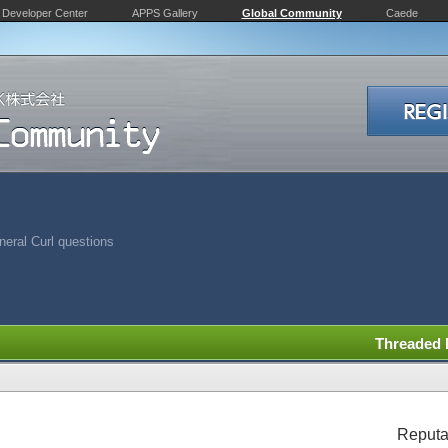
Developer Center
APPS Gallery
Global Community
Caede
eral Curl questions
Threaded
Reputa