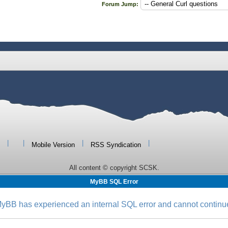
Forum Jump:
|
|
|
|
Mobile Version
RSS Syndication
All content © copyright SCSK.
MyBB SQL Error
yBB has experienced an internal SQL error and cannot continu