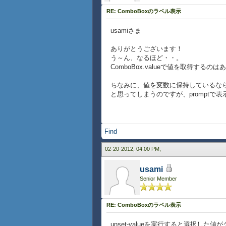
{return
RE: ComboBoxのラベル表示
{ListValueI
val,
usamiさま
label = lb[{val.
}
ありがとうございます！
}
う～ん、なるほど・・。
},
ComboBox.valueで値を取得する
{on e:ValueFinished at 
set st = cbo.val
ちなみに、値を変数に保持しているなら、C
{display.clear}
と思ってしまうのですが、promptで
{display.add {format 
set cbo.prompt = lb[{c
{cbo.unset-value
{e.consume}
Find
}
}
02-20-2012, 04:00 PM,
}
{value display}
usami
Senior Member
RE: ComboBoxのラベル表示
unset-valueを実行すると選択した