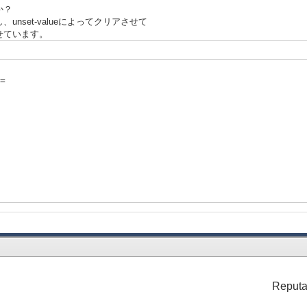
か？
nset-valueによってクリアさせて
せています。
=
geable? = true,
e",
Reputa
oc =
stItem