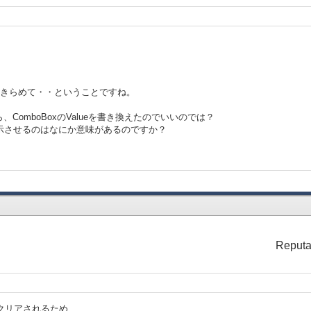
tem
to-int} - 1].value
のはあきらめて・・ということですね。
cbo:ComboBox do
ue
omboBoxのValueを書き換えたのでいいのでは？
表示させるのはなにか意味があるのですか？
"value: %s", st}}
bo.value.to-int} - 1].value
}
Reputa
値がクリアされるため、