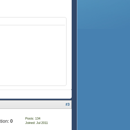
#3
Posts: 134
tion:
0
Joined: Jul 2011