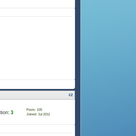
#2
Posts: 105
tion:
3
Joined: Jul 2011