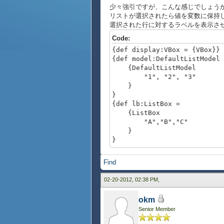
少々強引ですが、こんな感じでしょう
リストが選択されたら値を変数に保持し、u
選択された行に対するラベルを表示さ
Code:
{def display:VBox = {VBox}}
{def model:DefaultListModel 
{DefaultListModel
"1", "2", "3"
}
}
{def lb:ListBox =
{ListBox
"A","B","C"
}
}
{let st:String = ""}
{Frame
Find
color = "black",
{ComboBox
02-20-2012, 02:38 PM,
control-appearance-chan
data-model = model,
okm
prompt = "select her
Senior Member
list-item-creation-pr
{proc {val:any}:Li