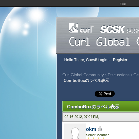
Curl
Hello There, Guest!
Login
—
Register
Curl Global Community
›
Discussions
›
Gen
ComboBoxのラベル表示
415 Vote(s) - 2.81 Average
1
2
3
4
5
ComboBoxのラベル表示
02-16-2012, 07:04 PM,
okm
Senior Member