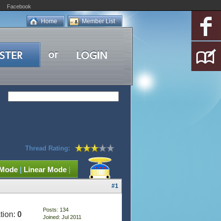
Facebook
Home
Member List
Thread Rating:
 Mode
|
Linear Mode
|
#1
Posts: 134
tion:
0
Joined: Jul 2011