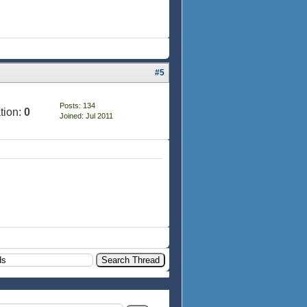
#5
Posts: 134
tion:
0
Joined: Jul 2011