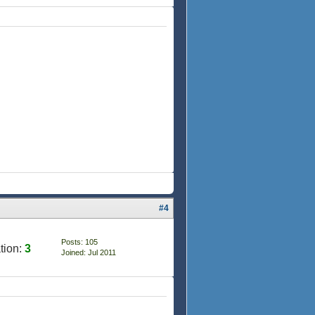
#4
Posts: 105
tion:
3
Joined: Jul 2011