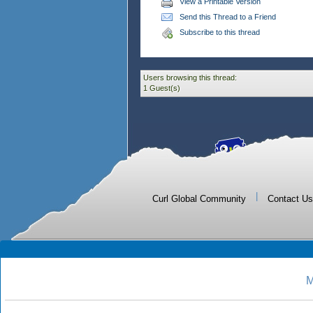
View a Printable Version
Send this Thread to a Friend
Subscribe to this thread
Users browsing this thread:
1 Guest(s)
|
Curl Global Community
Contact Us
M