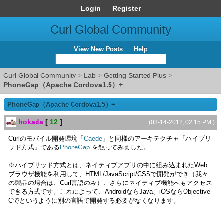
Login
Register
Curl Global Community
View New Posts
Help
Curl Global Community
>
Lab
>
Getting Started Plus
>
PhoneGap（Apache Cordova1.5）+
PhoneGap（Apache Cordova1.5）+
hokada
[
12
]
(03-14-2012, 02:15 PM )
Curlのモバイル開発環境「
Caede
」と同様のアーキテクチャ「ハイブリ
ッド方式」である
PhoneGap
を触ってみました。
※ハイブリッド方式とは、ネイティブアプリの中に組み込まれたWeb
ブラウザ機能を利用して、HTML/JavaScript/CSSで開発ができ（我々
の製品の場合は、Curl言語のみ）、さらにネイティブ機能へもアクセス
できる方式です。これによって、AndroidならJava、iOSならObjective-
Cでというように別の言語で開発する必要がなくなります。