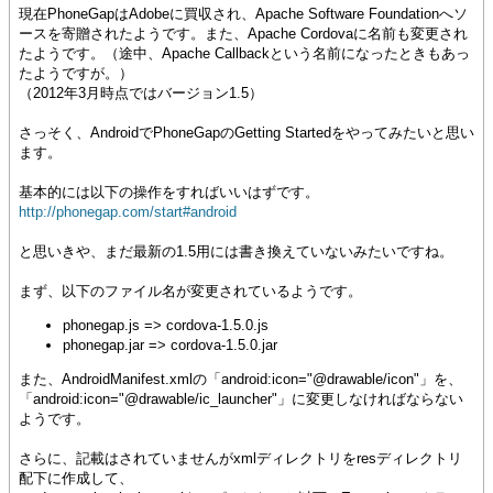
現在PhoneGapはAdobeに買収され、Apache Software Foundationへソ
ースを寄贈されたようです。また、Apache Cordovaに名前も変更され
たようです。（途中、Apache Callbackという名前になったときもあっ
たようですが。）
（2012年3月時点ではバージョン1.5）
さっそく、AndroidでPhoneGapのGetting Startedをやってみたいと思い
ます。
基本的には以下の操作をすればいいはずです。
http://phonegap.com/start#android
と思いきや、まだ最新の1.5用には書き換えていないみたいですね。
まず、以下のファイル名が変更されているようです。
phonegap.js => cordova-1.5.0.js
phonegap.jar => cordova-1.5.0.jar
また、AndroidManifest.xmlの「android:icon="@drawable/icon"」を、
「android:icon="@drawable/ic_launcher"」に変更しなければならない
ようです。
さらに、記載はされていませんがxmlディレクトリをresディレクトリ
配下に作成して、