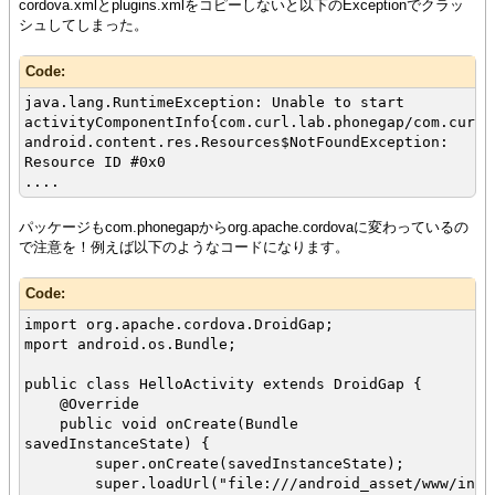
cordova.xmlとplugins.xmlをコピーしないと以下のExceptionでクラッ
シュしてしまった。
Code:
java.lang.RuntimeException: Unable to start
activityComponentInfo{com.curl.lab.phonegap/com.curl.
android.content.res.Resources$NotFoundException:
Resource ID #0x0
....
パッケージもcom.phonegapからorg.apache.cordovaに変わっているの
で注意を！例えば以下のようなコードになります。
Code:
import org.apache.cordova.DroidGap;
mport android.os.Bundle;
public class HelloActivity extends DroidGap {
@Override
public void onCreate(Bundle
savedInstanceState) {
super.onCreate(savedInstanceState);
super.loadUrl("file:///android_asset/www/index