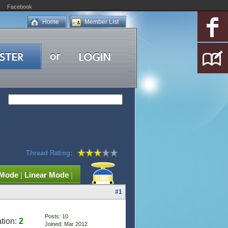
Facebook
Home
Member List
Thread Rating:
 Mode
|
Linear Mode
|
#1
Posts: 10
tion:
2
Joined: Mar 2012