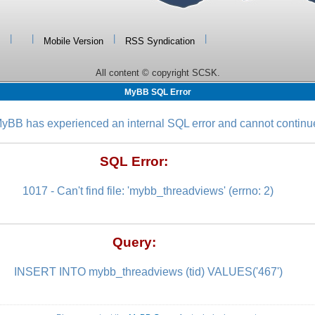
|
|
|
|
Mobile Version
RSS Syndication
All content © copyright SCSK.
MyBB SQL Error
yBB has experienced an internal SQL error and cannot continu
SQL Error:
1017 - Can't find file: 'mybb_threadviews' (errno: 2)
Query:
INSERT INTO mybb_threadviews (tid) VALUES('467')