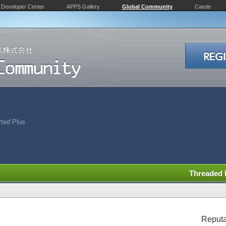
Developer Center
APPS Gallery
Global Community
Caede
rted Plus
Threaded
Reputa