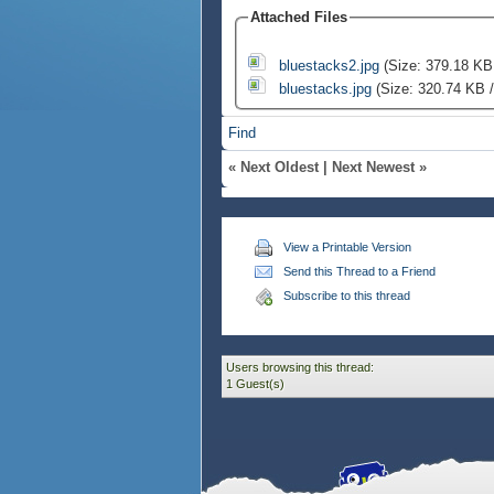
Attached Files
bluestacks2.jpg
(Size: 379.18 KB
bluestacks.jpg
(Size: 320.74 KB /
Find
«
Next Oldest
|
Next Newest
»
View a Printable Version
Send this Thread to a Friend
Subscribe to this thread
Users browsing this thread:
1 Guest(s)