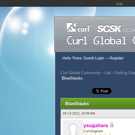
Curl
Hello There, Guest!
Login
—
Register
Curl Global Community
›
Lab
›
Getting Sta
BlueStacks
572 Vote(s) - 2.69 Average
1
2
3
4
5
BlueStacks
04-13-2012, 10:49 AM,
ysugahara
Curl Engineer