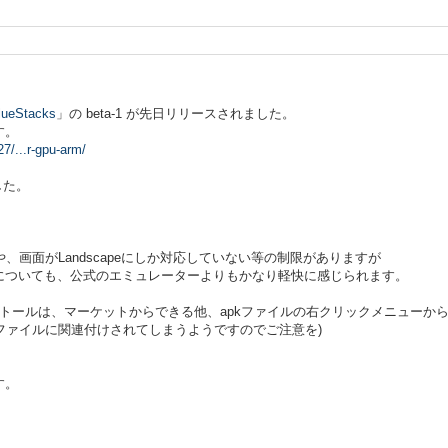
lueStacks
」の beta-1 が先日リリースされました。
す。
7/...r-gpu-arm/
した。
面や、画面がLandscapeにしか対応していない等の制限がありますが
についても、公式のエミュレーターよりもかなり軽快に感じられます。
プリのインストールは、マーケットからできる他、apkファイルの右クリックメニュー
とapkファイルに関連付けされてしまうようですのでご注意を)
す。