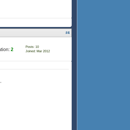
#4
Posts: 10
tion:
2
Joined: Mar 2012
す。