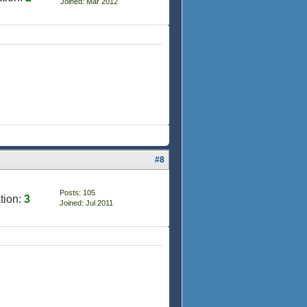
Joined: Mar 2012
#8
Posts: 105
tion:
3
Joined: Jul 2011