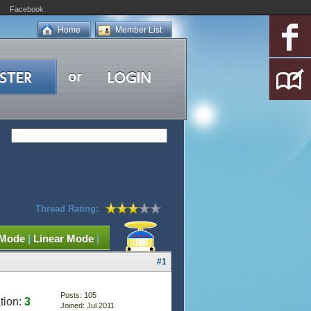
Facebook
Home
Member List
Thread Rating:
 Mode
|
Linear Mode
|
#1
Posts: 105
tion:
3
Joined: Jul 2011