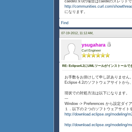
caede0.9.0の場合はcaedeのスレ
http://communities.curl.com/showthrea
になります。
Find
07-19-2012, 11:12 AM,
ysugahara
Curl Engineer
RE: Eclipse4.2にUMLツールがインストール
お手数をお掛けして申し訳ありません
Eclipse 4.2のソフトウェアサ
現状での対処方法は以下になります。
---
Window -> Preferences から設定ダイアログ
１．以下の２つのソフトウェアサイトを [
http://download.eclipse.org/modeling/m2
http://download.eclipse.org/modeling/md