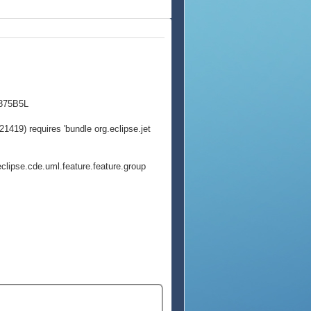
1375B5L
419) requires 'bundle org.eclipse.jet
ipse.cde.uml.feature.feature.group