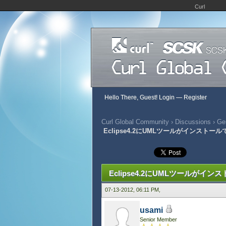
Curl
Hello There, Guest!
Login
—
Register
Curl Global Community
›
Discussions
›
Gen
Eclipse4.2にUMLツールがインストー
380 Vote(s) - 2.92 Average
1
2
3
4
5
Eclipse4.2にUMLツールがイ
07-13-2012, 06:11 PM,
usami
Senior Member