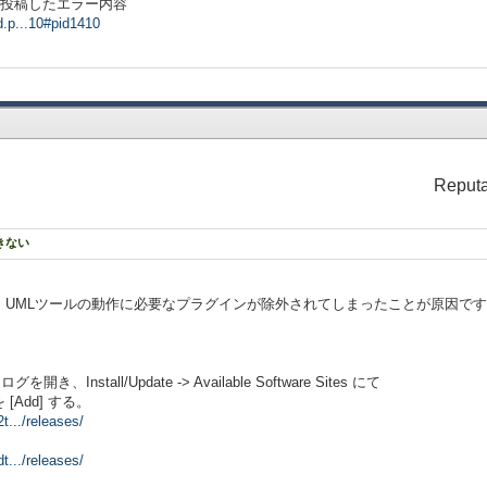
ッドで投稿したエラー内容
d.p...10#pid1410
Reputa
できない
。
イトから、UMLツールの動作に必要なプラグインが除外されてしまったことが原因で
を開き、Install/Update -> Available Software Sites にて
Add] する。
t.../releases/
t.../releases/