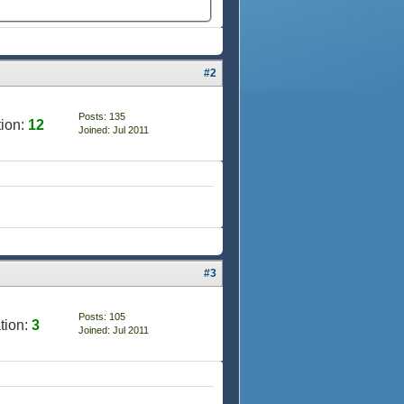
#2
Posts: 135
ion:
12
Joined: Jul 2011
#3
Posts: 105
tion:
3
Joined: Jul 2011