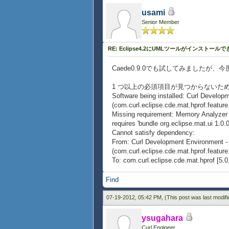
usami
Senior Member
RE: Eclipse4.2にUMLツールがインストール
Caede0.9.0でも試してみました
1 つ以上の必須項目が見つからないた
Software being installed: Curl Devel
(com.curl.eclipse.cde.mat.hprof.featu
Missing requirement: Memory Analyzer 
requires 'bundle org.eclipse.mat.ui 1.0.0
Cannot satisfy dependency:
From: Curl Development Environment 
(com.curl.eclipse.cde.mat.hprof.featu
To: com.curl.eclipse.cde.mat.hprof [5.
Find
07-19-2012, 05:42 PM,
(This post was last modif
ysugahara
Curl Engineer