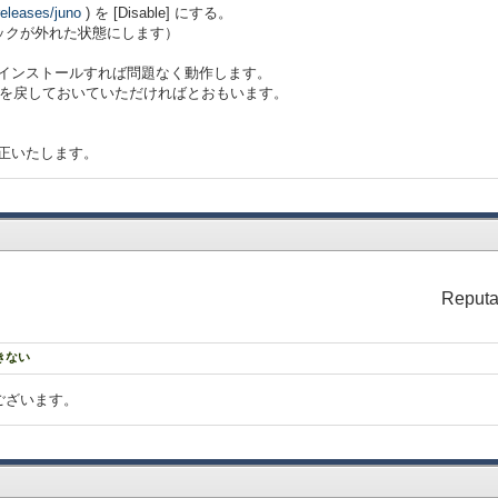
releases/juno
) を [Disable] にする。
ックが外れた状態にします）
をインストールすれば問題なく動作します。
クを戻しておいていただければとおもいます。
修正いたします。
Reputa
できない
ございます。