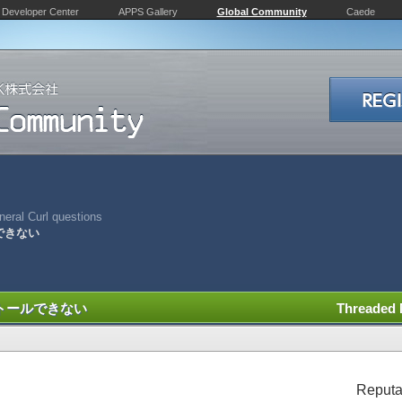
Developer Center
APPS Gallery
Global Community
Caede
eral Curl questions
ルできない
ンストールできない
Threaded
Reputa