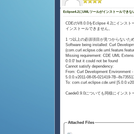
Eclipse4.2にUMLツールがインストールできな
CDEのV8.0.0をEclipse 4.2
インストールできません。
1 つ以上の必須項目が見つからないた
Software being installed: Curl Devel
(com.curl.eclipse.cde.uml.feature.fea
Missing requirement: CDE UML Extension
0.0.0' but it could not be found
Cannot satisfy dependency:
From: Curl Development Environment -
5.0.0.v2011-08-05-021419-7B--8s7355
To: com.curl.eclipse.cde.uml [5.0.0.v2
Caede0.9.0についても同様にインス
Attached Files