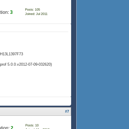
Posts: 105
tion:
3
Joined: Jul 2011
13H13L1397F73
prof 5.0.0.v2012-07-09-032620)
#7
Posts: 10
tion:
2