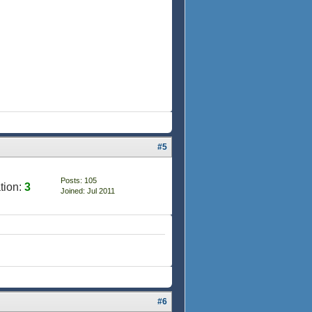
#5
Posts: 105
tion:
3
Joined: Jul 2011
#6