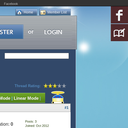
Facebook
Home
Member List
Thread Rating:
 Mode
|
Linear Mode
|
#1
Posts: 3
tion:
0
Joined: Oct 2012