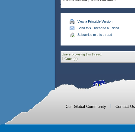
View a Printable Version
Send this Thread to a Friend
Subscribe to this thread
Users browsing this thread:
1 Guest(s)
|
Curl Global Community
Contact Us