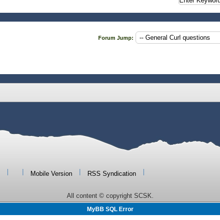
Forum Jump:
|
|
|
|
Mobile Version
RSS Syndication
All content © copyright SCSK.
MyBB SQL Error