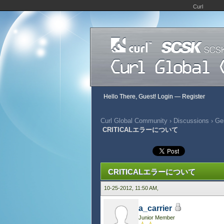
Curl
Hello There, Guest!
Login
—
Register
Curl Global Community
›
Discussions
›
Gen
CRITICALエラーについて
480 Vote(s) - 2.95 Average
1
2
3
4
5
CRITICALエラーについて
10-25-2012, 11:50 AM,
a_carrier
Junior Member