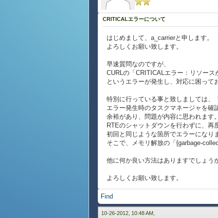
CRITICALエラーについて
はじめまして、a_carrierと申します。
よろしくお願い致します。
早速質問なのですが、
CURLの「CRITICALエラー：リソ
というエラーが発生し、対応に困って
特別に行っている事と致しましては、「def
エラー発生時のタスクマネージャを確認し
余裕があり、問題が内容に思われます
RTEのシャットダウンを行わずに、
初回と同じような箇所でエラーになりま
そこで、メモリ解放の「{garbage-c
他に何か良い方法はありますでしょう
よろしくお願い致します。
Find
10-26-2012, 10:48 AM,