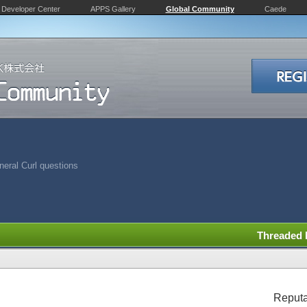
Developer Center
APPS Gallery
Global Community
Caede
eral Curl questions
Threaded
Reputa