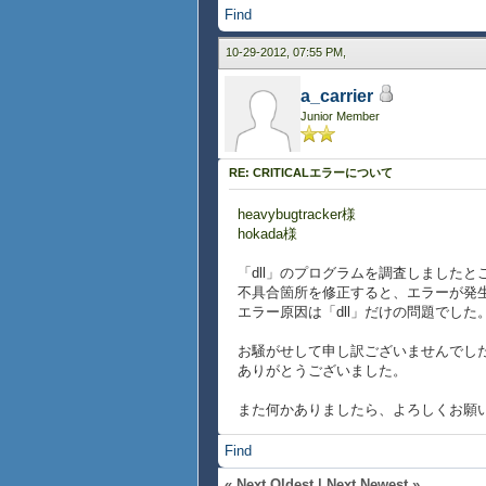
Find
10-29-2012, 07:55 PM,
a_carrier
Junior Member
RE: CRITICALエラーについて
heavybugtracker様
hokada様
「dll」のプログラムを調査しました
不具合箇所を修正すると、エラーが発
エラー原因は「dll」だけの問題でした
お騒がせして申し訳ございませんでし
ありがとうございました。
また何かありましたら、よろしくお願
Find
«
Next Oldest
|
Next Newest
»