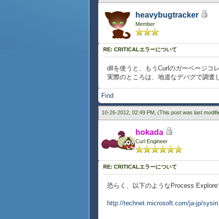
heavybugtracker
Member
RE: CRITICALエラーについて
dllを使うと、もうCurlのガーベージコ
実際のところは、地道なデバグで調査
Find
10-26-2012, 02:49 PM,
(This post was last modif
hokada
Curl Engineer
RE: CRITICALエラーについて
恐らく、以下のようなProcess Exp
http://technet.microsoft.com/ja-jp/sysi