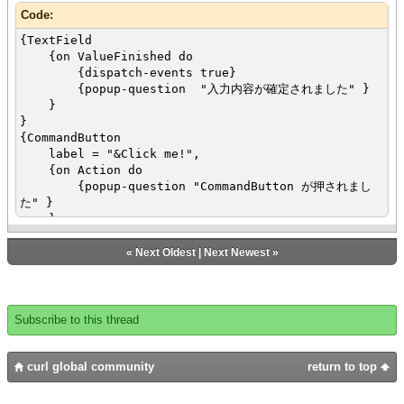
Code:
{TextField
{on ValueFinished do
{dispatch-events true}
{popup-question "入力内容が確定されました" }
}
}
{CommandButton
label = "&Click me!",
{on Action do
{popup-question "CommandButton が押されまし
た" }
}
}
«
Next Oldest
|
Next Newest
»
Subscribe to this thread
curl global community
return to top