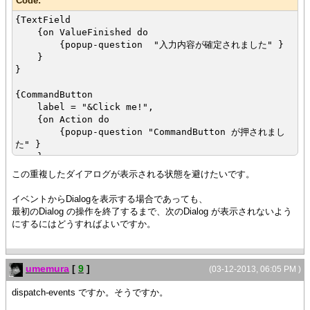
Code:
{TextField
{on ValueFinished do
{popup-question "入力内容が確定されました" }
}
}
{CommandButton
label = "&Click me!",
{on Action do
{popup-question "CommandButton が押されまし
た" }
}
}
この重複したダイアログが表示される状態を避けたいです。
イベントからDialogを表示する場合であっても、
最初のDialog の操作を終了するまで、次のDialog が表示されないよう
にするにはどうすればよいですか。
umemura
[
9
]
(03-12-2013, 06:05 PM )
dispatch-events ですか。そうですか。