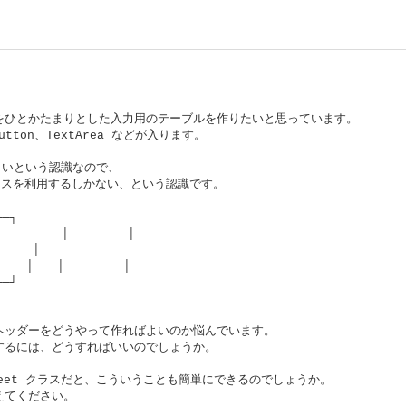
をひとかたまりとした入力用のテーブルを作りたいと思っています。
Button、TextArea などが入ります。
難しいという認識なので、
クラスを利用するしかない、という認識です。
──┐
 │ │
──│ │
│ │ │
──┘
ヘッダーをどうやって作ればよいのか悩んでいます。
するには、どうすればいいのでしょうか。
heet クラスだと、こういうことも簡単にできるのでしょうか。
えてください。