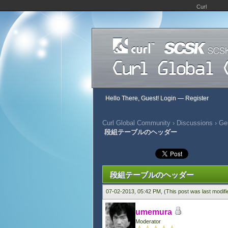
Curl
Hello There, Guest!
Login
—
Register
Curl Global Community
›
Discussions
›
Gen
段組テーブルのヘッダー
427 Vote(s) - 2.86 Average
1
2
3
4
5
段組テーブルのヘッダー
07-02-2013, 05:42 PM,
(This post was last modif
umemura
Moderator