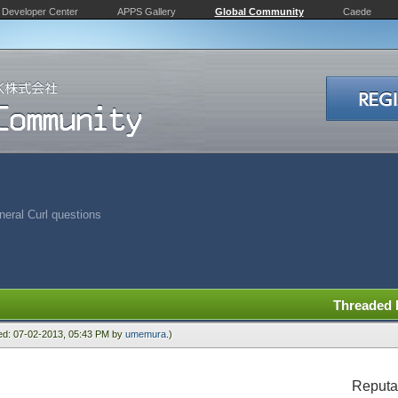
Developer Center
APPS Gallery
Global Community
Caede
eral Curl questions
Threaded
ied: 07-02-2013, 05:43 PM by
umemura
.)
Reputa