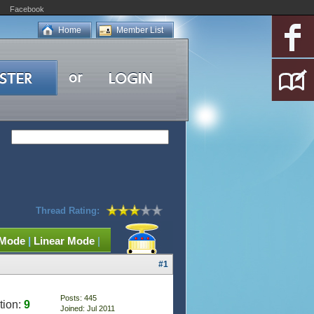
Facebook
Home
Member List
Thread Rating:
 Mode
|
Linear Mode
|
#1
Posts: 445
tion:
9
Joined: Jul 2011