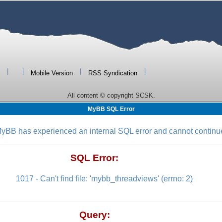
|
|
|
|
Mobile Version
RSS Syndication
All content © copyright SCSK.
MyBB SQL Error
yBB has experienced an internal SQL error and cannot continu
SQL Error:
1017 - Can't find file: 'mybb_threadviews' (errno: 2)
Query: