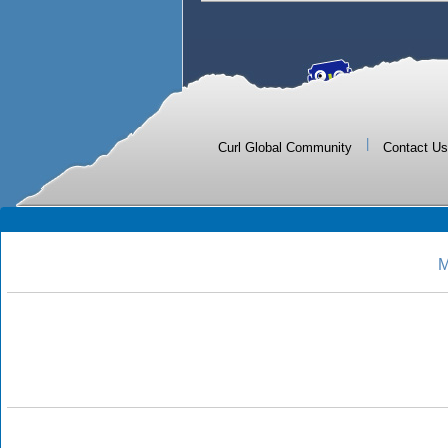
|
Curl Global Community
Contact Us
M