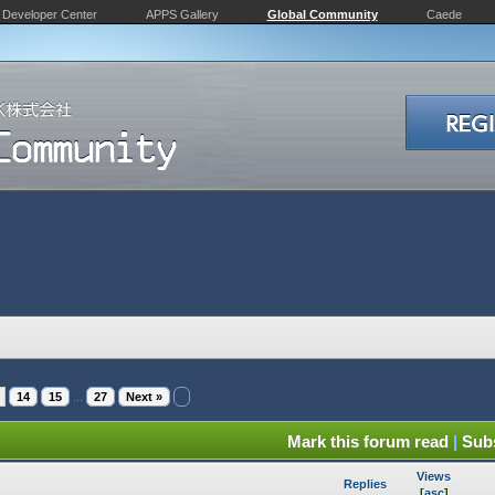
Developer Center
APPS Gallery
Global Community
Caede
14
15
...
27
Next »
Mark this forum read
|
Subs
Views
Replies
[
asc
]