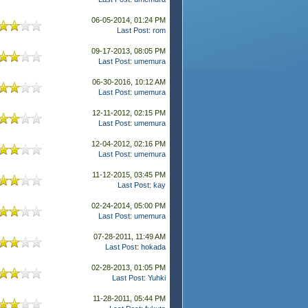
06-05-2014, 01:24 PM
Last Post
:
rom
09-17-2013, 08:05 PM
Last Post
:
umemura
06-30-2016, 10:12 AM
Last Post
:
umemura
12-11-2012, 02:15 PM
Last Post
:
umemura
12-04-2012, 02:16 PM
Last Post
:
umemura
11-12-2015, 03:45 PM
Last Post
:
kay
02-24-2014, 05:00 PM
Last Post
:
umemura
07-28-2011, 11:49 AM
Last Post
:
hokada
02-28-2013, 01:05 PM
Last Post
:
Yuhki
11-28-2011, 05:44 PM