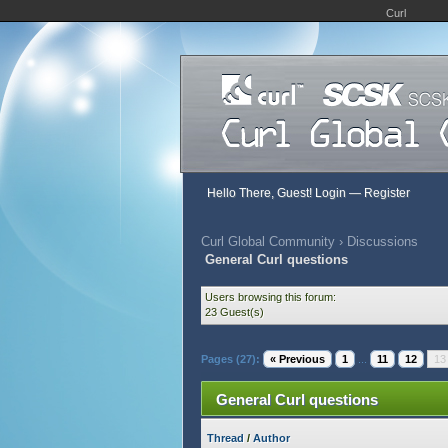
Curl
Hello There, Guest!
Login
—
Register
Curl Global Community
›
Discussions
General Curl questions
Users browsing this forum:
23 Guest(s)
Pages (27):
« Previous
1
...
11
12
13
General Curl questions
Thread
/
Author