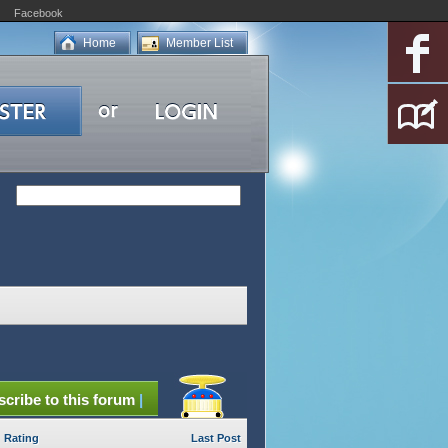
Facebook
Home
Member List
cribe to this forum
|
Rating
Last Post