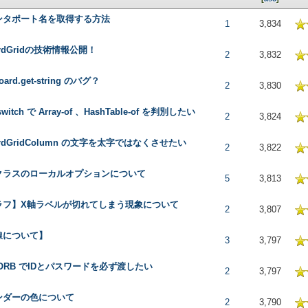
ンタポート名を取得する方法
 in Average
1
3,834
ordGridの技術情報公開！
 in Average
2
3,832
board.get-string のバグ？
 in Average
2
3,830
-switch で Array-of 、HashTable-of を判別したい
 in Average
2
3,824
ordGridColumn の文字を太字ではなくさせたい
 in Average
2
3,822
クラスのローカルオプションについて
 in Average
5
3,813
ラフ】X軸ラベルが切れてしまう現象について
 in Average
2
3,807
線について】
 in Average
3
3,797
l ORB でIDとパスワードを必ず渡したい
 in Average
2
3,797
ンダーの色について
 in Average
2
3,790