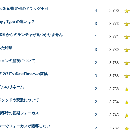
ordGrid指定列のドラッグ不可
 in Average
4
3,790
 any , Type の違いは？
 in Average
3
3,773
l IDE からのランチャが見つかりません
 in Average
1
3,771
した印刷
 in Average
3
3,769
ションの監視について
 in Average
2
3,768
9/12/31"のDateTimeへの変換
 in Average
0
3,768
イルのリネーム
 in Average
2
3,758
メソッドや変数について
 in Average
2
3,754
遷移時の初期フォーカス
 in Average
2
3,745
キーでフォーカスが遷移しない
 in Average
2
3,732