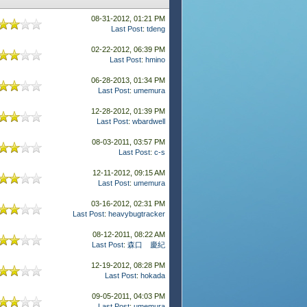
08-31-2012, 01:21 PM
Last Post
:
tdeng
02-22-2012, 06:39 PM
Last Post
:
hmino
06-28-2013, 01:34 PM
Last Post
:
umemura
12-28-2012, 01:39 PM
Last Post
:
wbardwell
08-03-2011, 03:57 PM
Last Post
:
c-s
12-11-2012, 09:15 AM
Last Post
:
umemura
03-16-2012, 02:31 PM
Last Post
:
heavybugtracker
08-12-2011, 08:22 AM
Last Post
:
森口 慶紀
12-19-2012, 08:28 PM
Last Post
:
hokada
09-05-2011, 04:03 PM
Last Post
:
umemura