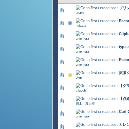
プリ
357 Vote(s) - 2.92 out of 5
usami
Rec
441 Vote(s) - 2.92 out of 5
hokada
Clip
409 Vote(s) - 2.91 out of 5
umemura
type
390 Vote(s) - 2.76 out of 5
umemura
Rec
329 Vote(s) - 2.94 out of 5
umemura
拡張
340 Vote(s) - 2.73 out of 5
okm
【グ
344 Vote(s) - 2.94 out of 5
thiguchi
【点
345 Vote(s) - 2.93 out of 5
川上 真太郎
Cur
325 Vote(s) - 2.75 out of 5
umemura
カレ
329 Vote(s) - 2.74 out of 5