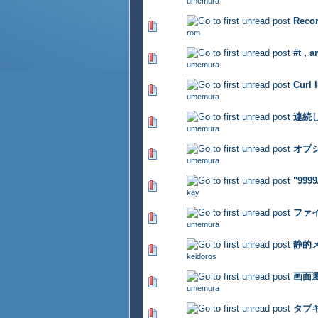
umemura
Rec
317 Vote(s) - 2.83 out of 5
rom
#t ,
478 Vote(s) - 2.82 out of 5
umemura
Cur
372 Vote(s) - 2.76 out of 5
umemura
連続
396 Vote(s) - 2.94 out of 5
umemura
オプ
326 Vote(s) - 2.72 out of 5
umemura
"999
381 Vote(s) - 2.69 out of 5
kay
ファ
339 Vote(s) - 2.71 out of 5
umemura
静的
353 Vote(s) - 2.76 out of 5
keidoros
画面
352 Vote(s) - 2.83 out of 5
umemura
タブ
333 Vote(s) - 2.86 out of 5