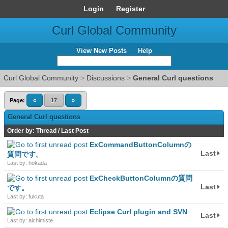
Login
Register
Curl Global Community
View New Posts
Help
Curl Global Community
>
Discussions
>
General Curl questions
Page:
«
17
»
General Curl questions
Order by:
Thread
/
Last Post
ExCommandButtonColumnの
Last
質問です。
Last by: hokada
ExCheckButtonColumnの質問
Last
です。
Last by: fukuta
Eclipse Curl plugin and SVN
Last
Last by: alchimiste