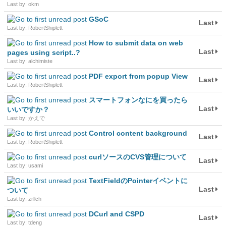
Last by: okm
GSoC
Last
Last by: RobertShiplett
How to submit data on web
Last
pages using script..?
Last by: alchimiste
PDF export from popup View
Last
Last by: RobertShiplett
スマートフォンなにを買ったら
Last
いいですか？
Last by: かえで
Control content background
Last
Last by: RobertShiplett
curlソースのCVS管理について
Last
Last by: usami
TextFieldのPointerイベントに
Last
ついて
Last by: zrllch
DCurl and CSPD
Last
Last by: tdeng