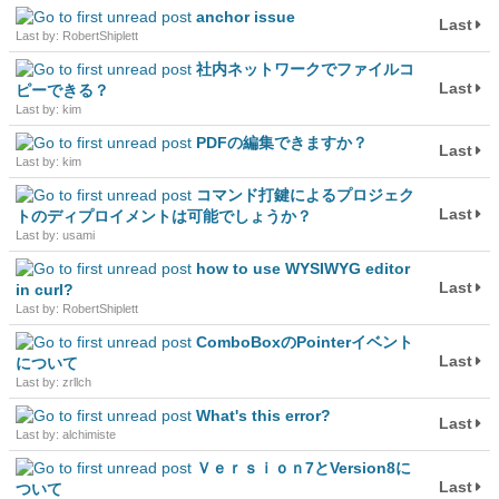
anchor issue
Last
Last by: RobertShiplett
社内ネットワークでファイルコ
Last
ピーできる？
Last by: kim
PDFの編集できますか？
Last
Last by: kim
コマンド打鍵によるプロジェク
Last
トのディプロイメントは可能でしょうか？
Last by: usami
how to use WYSIWYG editor
Last
in curl?
Last by: RobertShiplett
ComboBoxのPointerイベント
Last
について
Last by: zrllch
What's this error?
Last
Last by: alchimiste
Ｖｅｒｓｉｏｎ7とVersion8に
Last
ついて