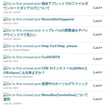
独自アプレットでのファイルダ
Last
ウンロードダイアログについて
Last by: usami
RecordSetのappend
Last
Last by: okm
トップレベルの変数値をデバッ
Last
グウインドウで見たい
Last by: fukuta
Help Curl Help, please
Last
Last by: RobertShiplett
Curl4のRTE
Last
Last by: okm
CDE のインストールは64bit上
Last
のEclipseにも出来ますか？
Last by: heavybugtracker
処理中のカーソルグラフィック
Last
Last by: okm
MenuBarのunderlineについて
Last
質問
Last by: ashimo