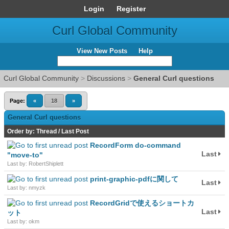
Login
Register
Curl Global Community
View New Posts
Help
Curl Global Community
>
Discussions
>
General Curl questions
Page:
«
18
»
General Curl questions
Order by:
Thread
/
Last Post
RecordForm do-command
Last
"move-to"
Last by: RobertShiplett
print-graphic-pdfに関して
Last
Last by: nmyzk
RecordGridで使えるショートカ
Last
ット
Last by: okm