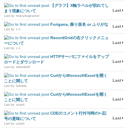
【グラフ】X軸ラベルが切れてし
Last
まう現象について
Last by: heavybugtracker
Furigana, 振り仮名 or ふりがな
Last
Last by: c-s
RecordGridの右クリックメニュ
Last
ーについて
Last by: c-s
HTTPサーバにファイルをアップ
Last
ロードとダウンロード
Last by: wbardwell
CurlからMicrosoftExcelを開く
Last
ことに関して
Last by: hokada
CurlからMicrosoftExcelを開く
Last
ことに関して
Last by: usami
CDEのコメント行付与時の+-記
Last
号の意味について
Last by: usami