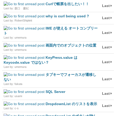
Curlで帳票を出したい！！
Last
Last by: 森口 慶紀
why is curl being used ?
Last
Last by: RobertShiplett
IME が使える オートコンプリー
Last
ト
Last by: umemura
画面内でのオブジェクトの位置
Last
Last by: umemura
KeyPress.value は
Last
Keycode.value ではない？
Last by: umemura
タブキーでフォーカスが遷移し
Last
ない
Last by: fukuta
SQL Server
Last
Last by: usami
DropdownList のリストを表示
Last
Last by: c-s