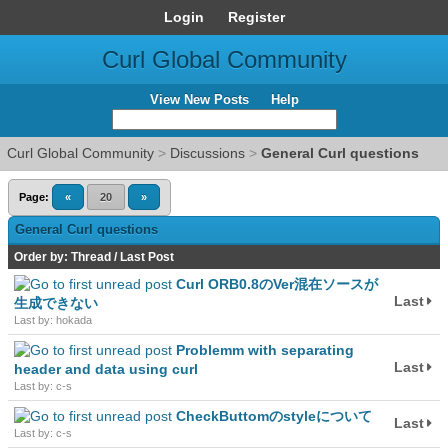
Login
Register
Curl Global Community
View New Posts
Help
Curl Global Community
>
Discussions
>
General Curl questions
Page:
«
20
»
General Curl questions
Order by:
Thread
/
Last Post
Curl ORB0.8のVer混在ソースが
Last
生成できない
Last by: hokada
Problemm with separating
Last
header and data using curl
Last by: c-s
CheckButtomのstyleについて
Last
Last by: c-s