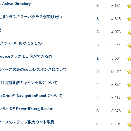
× Active Directory
5 in Average
3
5,651
利用クラスのスーパクラスが知りたい
5 in Average
3
4,815
問
5 in Average
3
4,076
ueクラス DE 何ができるの
5 in Average
3
5,144
lSourceクラス DE 何ができるの
5 in Average
1
3,504
スペースのみのsoapレスポンスについて
5 in Average
8
13,844
AP非同期通信のキャンセルについて
5 in Average
4
5,852
rdGrid の NavigationPanel について
5 in Average
2
5,117
rdSet DE RecordDataとRecord
5 in Average
6
8,328
lソースのステップ数カウント取得
5 in Average
4
6,704