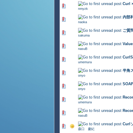
Curl 
411 Vote(s) - 2.86 out of 
nmyzk
内部
399 Vote(s) - 2.86 out of 
naoka
ご質
315 Vote(s) - 2.62 out of 
sakuma
Val
374 Vote(s) - 2.64 out of 
nasuB
Cur
308 Vote(s) - 2.83 out of 
umemura
半角
724 Vote(s) - 2.76 out of 
onyo
SO
535 Vote(s) - 2.75 out of 
onyo
Reco
403 Vote(s) - 2.75 out of 
umemura
Reco
559 Vote(s) - 2.89 out of 
nasuB
Cur
522 Vote(s) - 2.75 out of 
森口 慶紀