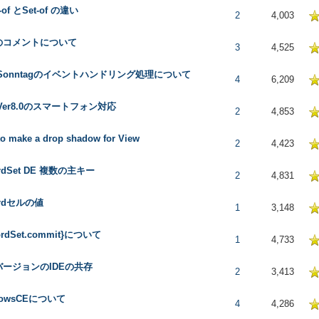
y-of とSet-of の違い
5 in Average
2
4,003
lのコメントについて
5 in Average
3
4,525
l Sonntagのイベントハンドリング処理について
5 in Average
4
6,209
l Ver8.0のスマートフォン対応
5 in Average
2
4,853
o make a drop shadow for View
5 in Average
2
4,423
ordSet DE 複数の主キー
5 in Average
2
4,831
ordセルの値
5 in Average
1
3,148
ordSet.commit}について
5 in Average
1
4,733
バージョンのIDEの共存
5 in Average
2
3,413
dowsCEについて
5 in Average
4
4,286