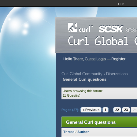
Curl
Hello There, Guest!
Login
—
Register
Curl Global Community
›
Discussions
General Curl questions
Users browsing this forum:
11 Guest(s)
Pages (27):
« Previous
1
...
22
23
24
General Curl questions
Thread
/
Author