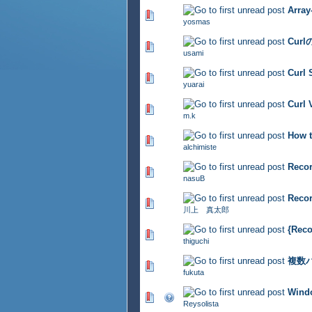
Arra
345 Vote(s) - 2.82 out of 
yosmas
Cur
404 Vote(s) - 2.88 out of 
usami
Cur
476 Vote(s) - 2.84 out of 
yuarai
Cur
480 Vote(s) - 2.73 out of 
m.k
How t
450 Vote(s) - 2.78 out of 
alchimiste
Rec
415 Vote(s) - 2.81 out of 
nasuB
Rec
348 Vote(s) - 2.8 out of 
川上 真太郎
{Rec
484 Vote(s) - 2.87 out of 
thiguchi
複数
322 Vote(s) - 2.85 out of 
fukuta
Win
357 Vote(s) - 2.85 out of 
Reysolista