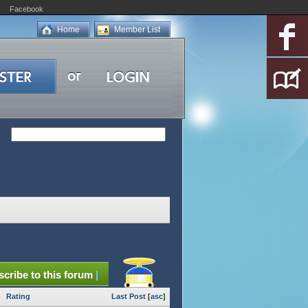
Facebook
Home
Member List
cribe to this forum
|
Rating
Last Post
[
asc
]