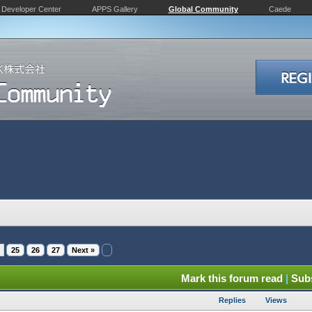
Developer Center
APPS Gallery
Global Community
Caede
25
26
27
Next »
Mark this forum read
|
Subs
Replies
Views