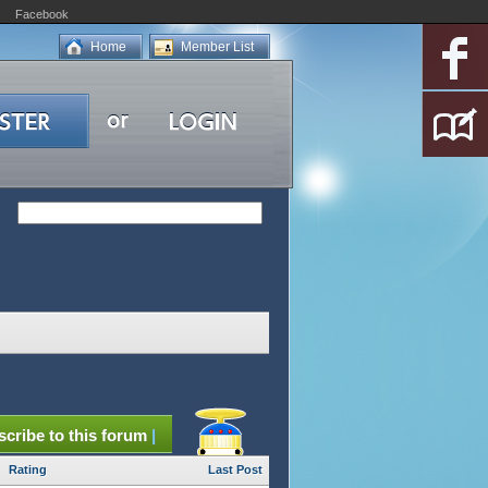
Facebook
Home
Member List
cribe to this forum
|
Rating
Last Post