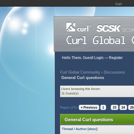
Curl
Hello There, Guest!
Login
—
Register
Curl Global Community
›
Discussions
General Curl questions
Users browsing this forum:
11 Guest(s)
Pages (27):
« Previous
1
...
23
24
25
General Curl questions
Thread
/
Author
[
desc
]