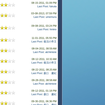
08-15-2011, 01:09 PM
Last Post
:
fukuta
03-08-2013, 07:59 PM
Last Post
:
umemura
09-08-2011, 03:24 PM
Last Post
:
hmino
11-01-2011, 05:55 PM
Last Post
:
復活の帝王
08-04-2011, 08:59 AM
Last Post
:
alchimiste
08-12-2011, 10:32 AM
Last Post
:
復活の帝王
08-22-2011, 08:20 AM
Last Post
:
森口 慶紀
09-28-2011, 08:58 AM
Last Post
:
alchimiste
09-12-2011, 01:18 PM
Last Post
:
森口 慶紀
09-30-2011, 06:36 PM
Last Post
:
森口 慶紀