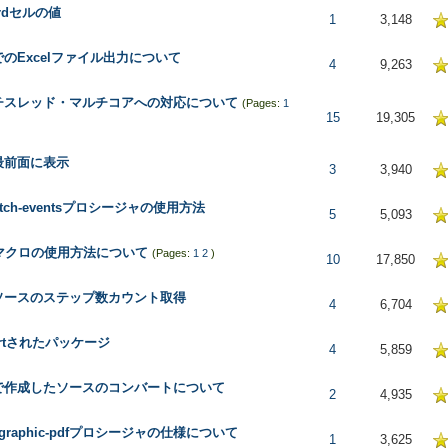
ordセルの値
 in Average
1
3,148
lでのExcelファイル出力について
5 in Average
4
9,263
チスレッド・マルチコアへの対応について
(Pages:
1
5 in Average
15
19,305
最前面に表示
5 in Average
3
3,940
patch-eventsプロシージャの使用方法
5 in Average
5
5,093
erマクロの使用方法について
(Pages:
1
2
)
5 in Average
10
17,850
lソースのステップ数カウント取得
5 in Average
4
6,704
ortされたパッケージ
5 in Average
4
5,859
Eで作成したソースのコンバートについて
5 in Average
2
4,935
nt-graphic-pdfプロシージャの仕様について
5 in Average
1
3,625