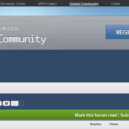
Developer Center
APPS Gallery
Global Community
Caede
26
27
Mark this forum read
|
Subs
Replies
Views