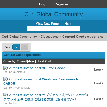
Login
Register
Curl Global Community
View New Posts
Help
Curl Global Community
>
Discussions
>
General Caede questions
Page:
«
3
General Caede questions
Order by:
Thread
[
desc
]
/
Last Post
VLE for Caede
Last
Last by: alchimiste
Windows 7 versions for
Last
CAEDE
Last by: RobertShiplett
オブジェクトをデバイスのディ
Last
スプレイ全体に簡単に広げる方法はありますか？
Last by: kim