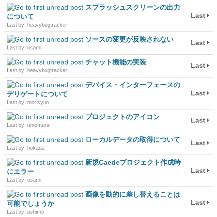
スプラッシュスクリーンの出力
Last
について
Last by: heavybugtracker
ソースの変更が反映されない
Last
Last by: usami
チャット機能の実装
Last
Last by: heavybugtracker
デバイス・インターフェースの
Last
デリゲートについて
Last by: morisyun
プロジェクトのアイコン
Last
Last by: umemura
ローカルデータの取得について
Last
Last by: hokada
新規Caedeプロジェクト作成時
Last
にエラー
Last by: usami
画像を動的に差し替えることは
Last
可能でしょうか
Last by: ashimo