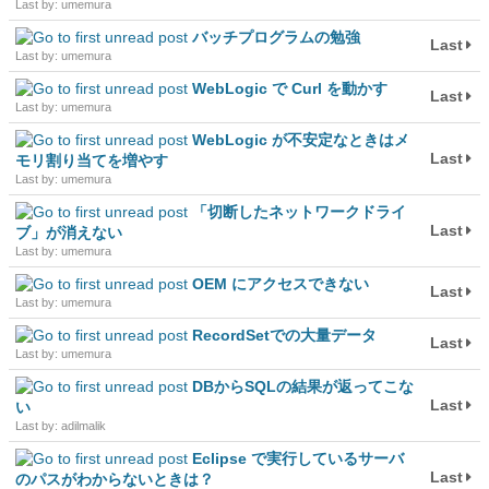
Last by: umemura
バッチプログラムの勉強
Last
Last by: umemura
WebLogic で Curl を動かす
Last
Last by: umemura
WebLogic が不安定なときはメ
Last
モリ割り当てを増やす
Last by: umemura
「切断したネットワークドライ
Last
ブ」が消えない
Last by: umemura
OEM にアクセスできない
Last
Last by: umemura
RecordSetでの大量データ
Last
Last by: umemura
DBからSQLの結果が返ってこな
Last
い
Last by: adilmalik
Eclipse で実行しているサーバ
Last
のパスがわからないときは？