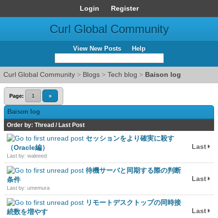
Login
Register
Curl Global Community
View New Posts
Help
Curl Global Community
>
Blogs
>
Tech blog
>
Baison log
Page:
1
»
Baison log
Order by:
Thread
/
Last Post
セッションをより確実に殺す
Last
（Oracle編）
Last by: waleeed
待機サーバと同期する際の判断
Last
条件
Last by: umemura
リモートデスクトップの同時接
Last
続数を増やす