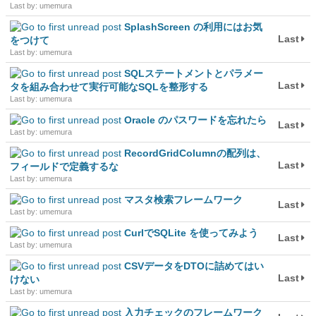
Last by: umemura
SplashScreen の利用にはお気
Last
をつけて
Last by: umemura
SQLステートメントとパラメー
Last
タを組み合わせて実行可能なSQLを整形する
Last by: umemura
Oracle のパスワードを忘れたら
Last
Last by: umemura
RecordGridColumnの配列は、
Last
フィールドで定義するな
Last by: umemura
マスタ検索フレームワーク
Last
Last by: umemura
CurlでSQLite を使ってみよう
Last
Last by: umemura
CSVデータをDTOに詰めてはい
Last
けない
Last by: umemura
入力チェックのフレームワーク