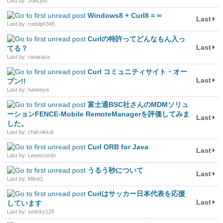
Last by: JoeLyth
Windows8 + Curl8 = ∞
Last
Last by: rudolph345
Curlの特許ってどんなもん入っ
Last
てる？
Last by: ranaraza
Curl コミュニティサイト・オー
Last
プン!!
Last by: haneeya
富士通BSC社さんのMDMソリュ
ーションFENCE-Mobile RemoteManagerを評価してみま
Last
した。
Last by: chal.nikkal
Curl ORB for Java
Last
Last by: Lewiscordo
うるう秒について
Last
Last by: Mikel1
Curlはサッカー日本代表を応援
Last
しています
Last by: smicky125