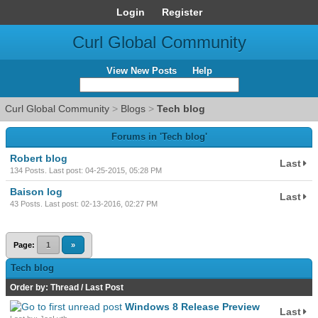
Login
Register
Curl Global Community
View New Posts
Help
Curl Global Community
>
Blogs
>
Tech blog
Forums in 'Tech blog'
Robert blog
Last
134 Posts. Last post: 04-25-2015, 05:28 PM
Baison log
Last
43 Posts. Last post: 02-13-2016, 02:27 PM
Page:
1
»
Tech blog
Order by:
Thread
/
Last Post
Windows 8 Release Preview
Last