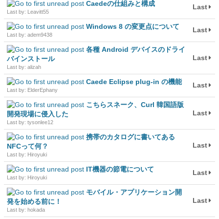
Caedeの仕組みと構成
Last
Last by: Leavitt55
Windows 8 の変更点について
Last
Last by: adem9438
各種 Android デバイスのドライ
Last
バインストール
Last by: alizah
Caede Eclipse plug-in の機能
Last
Last by: ElderEphany
こちらスネーク、Curl 韓国語版
Last
開発現場に侵入した
Last by: tysonlee12
携帯のカタログに書いてある
Last
NFCって何？
Last by: Hiroyuki
IT機器の節電について
Last
Last by: Hiroyuki
モバイル・アプリケーション開
Last
発を始める前に！
Last by: hokada