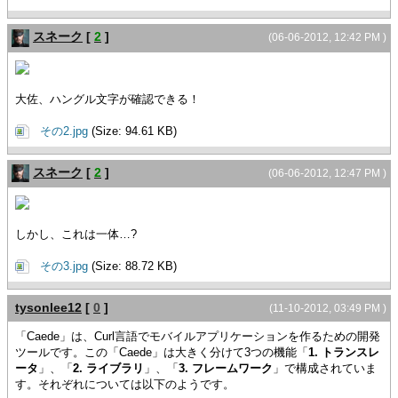
スネーク
[
2
]
(06-06-2012, 12:42 PM )
大佐、ハングル文字が確認できる！
その2.jpg
(Size: 94.61 KB)
スネーク
[
2
]
(06-06-2012, 12:47 PM )
しかし、これは一体…?
その3.jpg
(Size: 88.72 KB)
tysonlee12
[
0
]
(11-10-2012, 03:49 PM )
「Caede」は、Curl言語でモバイルアプリケーションを作るための開発
ツールです。この「Caede」は大きく分けて3つの機能「
1. トランスレ
ータ
」、「
2. ライブラリ
」、「
3. フレームワーク
」で構成されていま
す。それぞれについては以下のようです。