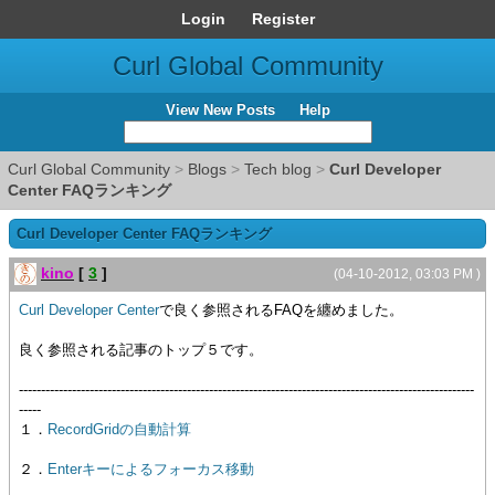
Login
Register
Curl Global Community
View New Posts
Help
Curl Global Community
>
Blogs
>
Tech blog
>
Curl Developer
Center FAQランキング
Curl Developer Center FAQランキング
kino
[
3
]
(04-10-2012, 03:03 PM )
Curl Developer Center
で良く参照されるFAQを纏めました。
良く参照される記事のトップ５です。
-------------------------------------------------------------------------------------------------------
-----
１．
RecordGridの自動計算
２．
Enterキーによるフォーカス移動