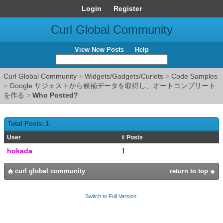
Login
Register
Curl Global Community
View New Posts
Help
Curl Global Community
>
Widgets/Gadgets/Curlets
>
Code Samples
>
Google サジェストから候補データを取得し、オートコンプリート
を作る
>
Who Posted?
Total Posts: 1
User
# Posts
hokada
1
curl global community
return to top
Switch to Full Version