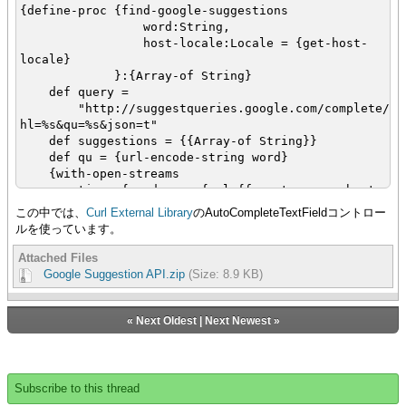
{define-proc {find-google-suggestions
word:String,
host-locale:Locale = {get-host-
locale}
}:{Array-of String}
def query =
"http://suggestqueries.google.com/complete/se
hl=%s&qu=%s&json=t"
def suggestions = {{Array-of String}}
def qu = {url-encode-string word}
{with-open-streams
tis = {read-open {url {format query, host-
locale.name, qu}}}
この中では、
Curl External Library
のAutoCompleteTextFieldコントロー
do
ルを使っています。
def results = {JsonValue-parse tis} asa
JsonArray
Attached Files
{for v in results[1] asa JsonArray do
Google Suggestion API.zip
(Size: 8.9 KB)
{suggestions.append v asa String}
}
}
«
Next Oldest
|
Next Newest
»
{return suggestions}
}
{define-class public open GoogleSuggestionProvider
Subscribe to this thread
{inherits AutocompleteProvider}