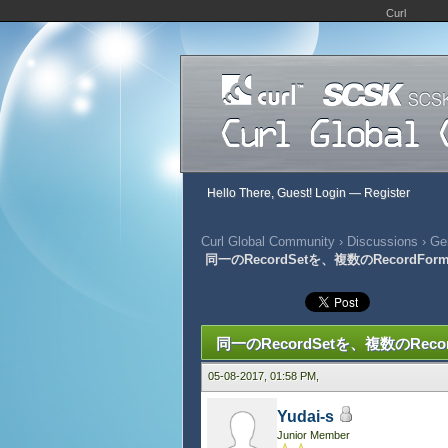
Curl
Hello There, Guest!
Login
—
Register
Curl Global Community
›
Discussions
›
Gen
同一のRecordSetを、複数のRecordF
268 Vote(s) - 2.69 Average
1
2
3
4
5
同一のRecordSetを、複数のRec
05-08-2017, 01:58 PM,
Yudai-s
Junior Member