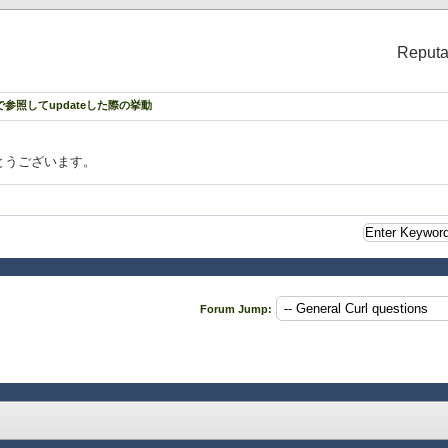
data}}
Reputa
test-data,
el? = true,
rmで参照してupdateした際の挙動
ue to "tf1"}},
ue to "tf2"}}
とうございます。
test-data,
el? = true,
Forum Jump:
ue to "tf1"}},
ue to "tf2"}}