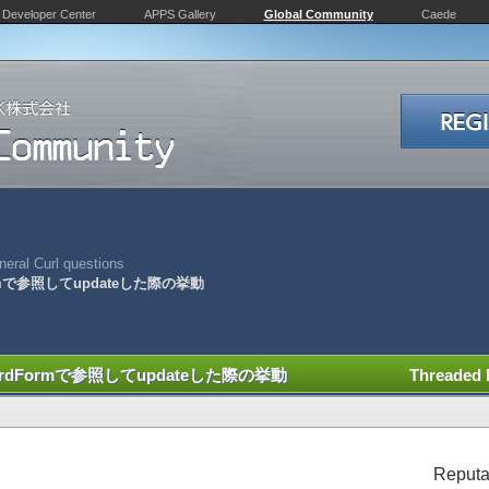
Developer Center
APPS Gallery
Global Community
Caede
eral Curl questions
ormで参照してupdateした際の挙動
ordFormで参照してupdateした際の挙動
Threaded
Reputa