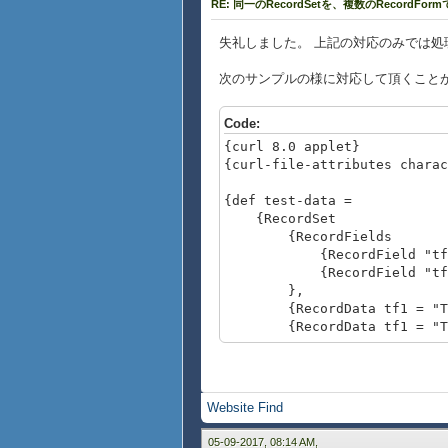
RE: 同一のRecordSetを、複数のRecordFo
}
}
{set rf2.current-index = 1}
失礼しました。 上記の対応のみでは処理
次のサンプルの様に対応して頂くこと
{View
{VBox
Code:
{CommandButton
{curl 8.0 applet}
label = "update"
{curl-file-attributes chara
width = 300px,
{on Action do
{def test-data =
{rf1.update}
{RecordSet
{rf2.update}
{RecordFields
}
{RecordField "tf1", 
},
{RecordField "tf2", 
rf1,
},
rf2
{RecordData tf1 = "TextF
},
{RecordData tf1 = "TextF
visibility = "normal",
}
{on WindowClose do
}
{exit}
}
{def rv1 = {RecordView
}
Website
Find
test-data
}}
05-09-2017, 08:14 AM,