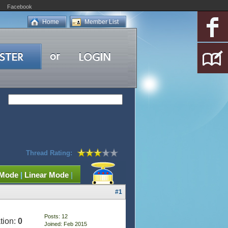
Facebook
Home
Member List
Thread Rating:
 Mode
|
Linear Mode
|
#1
Posts: 12
tion:
0
Joined: Feb 2015