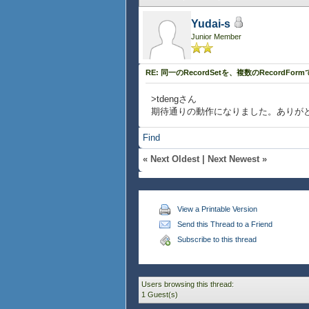
{def rv2 = {RecordView test-
Yudai-s
{def rf1 =
Junior Member
{RecordForm
record-source = rv1,||
display-navigation-pan
RE: 同一のRecordSetを、複数のRecordFo
{HBox
{TextField {bind val
>tdengさん
{TextField {bind val
期待通りの動作になりました。ありが
}
}
Find
}
{set rf1.current-index = 0}
«
Next Oldest
|
Next Newest
»
{def rf2 =
{RecordForm
record-source = rv2,||
View a Printable Version
display-navigation-pan
Send this Thread to a Friend
{HBox
{TextField {bind val
Subscribe to this thread
{TextField {bind val
}
}
Users browsing this thread:
}
1 Guest(s)
{set rf2.current-index = 1}