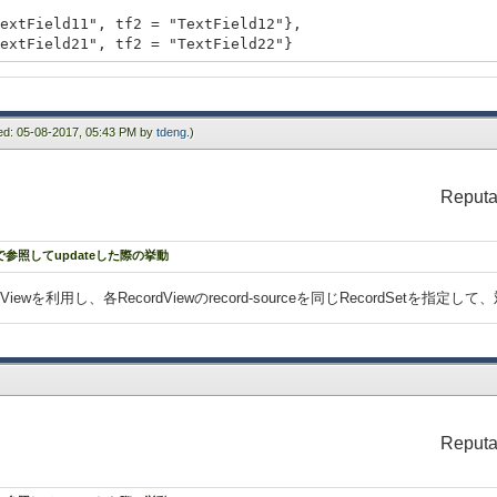
ield11", tf2 = "TextField12"},
ield21", tf2 = "TextField22"}
ied: 05-08-2017, 05:43 PM by
tdeng
.)
data,
el? = true,
Reputa
ue to "tf1"}},
ue to "tf2"}}
rmで参照してupdateした際の挙動
dViewを利用し、各RecordViewのrecord-sourceを同じRecordSet
data,
el? = true,
Reputa
ue to "tf1"}},
ue to "tf2"}}