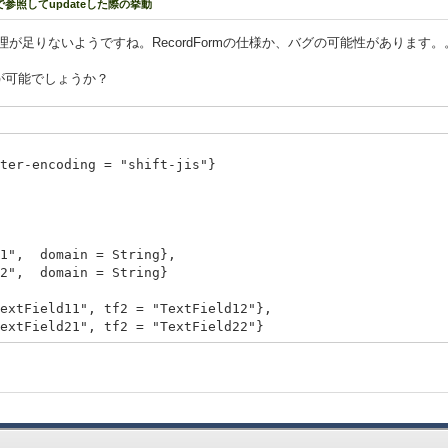
rmで参照してupdateした際の挙動
が足りないようですね。RecordFormの仕様か、バグの可能性があります。
が可能でしょうか？
,
cter-encoding = "shift-jis"}
domain = String},
domain = String}
ield11", tf2 = "TextField12"},
ield21", tf2 = "TextField22"}