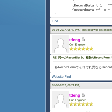
},
{RecordData tf1 = "TextF
{RecordData tf1 = "TextF
}
}
Find
{def rf1 =
{RecordForm
05-08-2017, 05:42 PM,
(This post was last modif
record-source = test-
display-navigation-pan
tdeng
{HBox
Curl Engineer
{TextField {bind val
{TextField {bind val
}
RE: 同一のRecordSetを、複数のRecordFo
}
}
各RecordFormでそれぞれ異なるRecor
{set rf1.current-index = 0}
Website
Find
{def rf2 =
{RecordForm
05-08-2017, 06:21 PM,
record-source = test-
display-navigation-pan
tdeng
{HBox
{TextField {bind val
Curl Engineer
{TextField {bind val
}