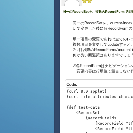
同一のRecordSetを、複数のRecordFormで
同一のRecordSetを、current-in
UIで変更した後に各RecordFormの
単一項目の変更であれば全てのレコ
複数項目を変更してupdateすると
2つ目以降のRecordFormのcurrent
何か良い回避策はありますでしょ
※各RecordFormはナビゲーション
変更内容は行単位で競合しない作
Code:
{curl 8.0 applet}
{curl-file-attributes chara
{def test-data =
{RecordSet
{RecordFields
{RecordField "tf1", 
{RecordField "tf2", 