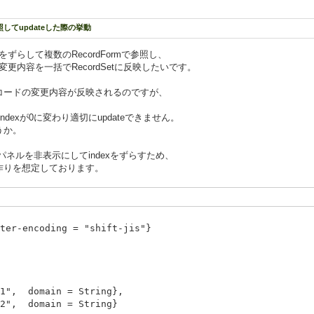
参照してupdateした際の挙動
dexをずらして複数のRecordFormで参照し、
変更内容を一括でRecordSetに反映したいです。
ードの変更内容が反映されるのですが、
、
-indexが0に変わり適切にupdateできません。
うか。
パネルを非表示にしてindexをずらすため、
りを想定しております。
cter-encoding = "shift-jis"}
domain = String},
domain = String}