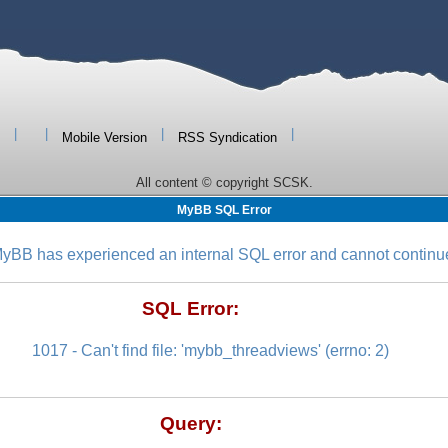
nt-index}}
nt-index}}
c {rf:RecordForm}:void
f.current-index
t-index = rf-idx do
ate}
}
|
|
|
|
Mobile Version
RSS Syndication
All content © copyright SCSK.
MyBB SQL Error
,
yBB has experienced an internal SQL error and cannot continu
e rf1}
SQL Error:
rrent-index:[" & rf1.current-index & "]"
e rf2}
rrent-index:" & rf2.current-index & "]"
1017 - Can't find file: 'mybb_threadviews' (errno: 2)
Query: