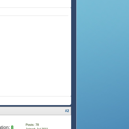
#2
Posts: 78
tion:
8