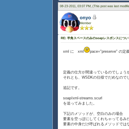
08-23-2011, 03:07 PM,
(This post was last modif
onyo
Member
RE: 半角スペースのみのsoapレスポンスについ
xml に xml
pace="preserv
定義の仕方が間違っているのでしょう
それとも、WSDKの仕様でだめなので
追記です。
soap/xml-streams.scurl
を追ってみました。
下記のメソッドが、空白のみの場合
要素を空っぽにしてくれちゃってるみ
要素の中身だけ呼ばれるメソッドでは