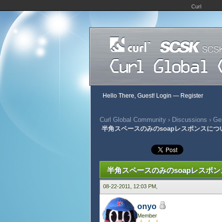
Curl
Hello There, Guest!
Login
—
Register
Curl Global Community
›
Discussions
›
Gen
半角スペースのみのsoapレスポンスにつ
724 Vote(s) - 2.76 Average
1
2
3
4
5
半角スペースのみのsoapレスポ
08-22-2011, 12:03 PM,
onyo
Member