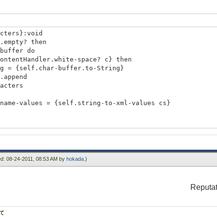
cters}:void
empty? then
uffer do
Handler.white-space? c} then
f.char-buffer.to-String}
pend
ers
{self.string-to-xml-values cs}
ar}
ied: 08-24-2011, 08:53 AM by
hokada
.)
Reputat
て