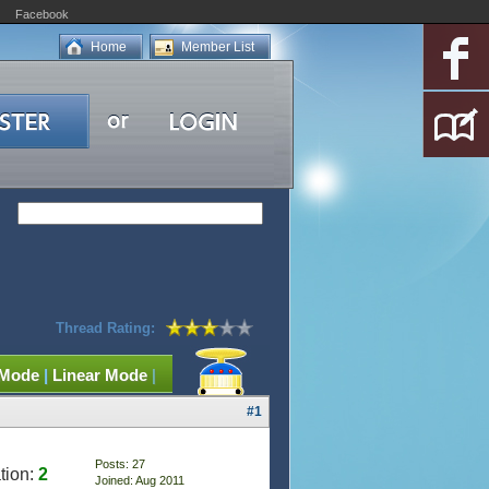
Facebook
Home
Member List
Thread Rating:
 Mode
|
Linear Mode
|
#1
Posts: 27
tion:
2
Joined: Aug 2011