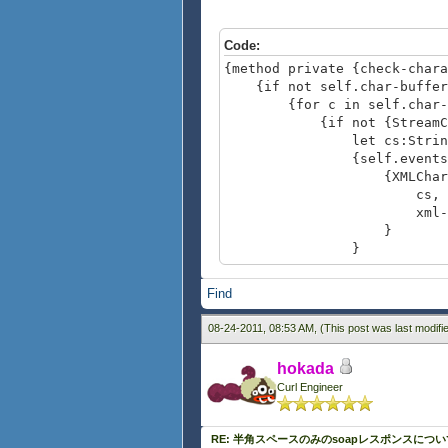
Code:
{method private {check-chara
{if not self.char-buffer.
{for c in self.char-b
{if not {StreamContent
let cs:String = {sel
{self.events.ap
{XMLCharact
cs,
xml-name-values = 
}
}
{break}
}
Find
}
{self.char-buffer.cle
08-24-2011, 08:53 AM,
(This post was last modif
}
}
hokada
Curl Engineer
RE: 半角スペースのみのsoapレスポンスについ