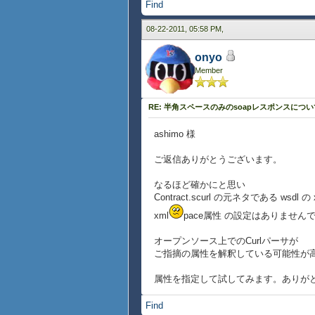
Find
08-22-2011, 05:58 PM,
onyo
Member
RE: 半角スペースのみのsoapレスポンスについ
ashimo 様
ご返信ありがとうございます。
なるほど確かにと思い
Contract.scurl の元ネタである wsdl
xml
pace属性 の設定はありません
オープンソース上でのCurlパーサが
ご指摘の属性を解釈している可能性が
属性を指定して試してみます。ありが
Find