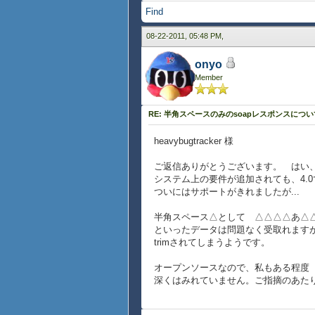
Find
08-22-2011, 05:48 PM,
onyo
Member
RE: 半角スペースのみのsoapレスポンスについ
heavybugtracker 様
ご返信ありがとうございます。 はい、
システム上の要件が追加されても、4.0
ついにはサポートがきれましたが...
半角スペース△として △△△△あ△
といったデータは問題なく受取れます
trimされてしまうようです。
オープンソースなので、私もある程度（tr
深くはみれていません。ご指摘のあた