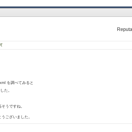
Reputa
て
 の xml を調べてみると
でした。
高そうですね。
とうございました。