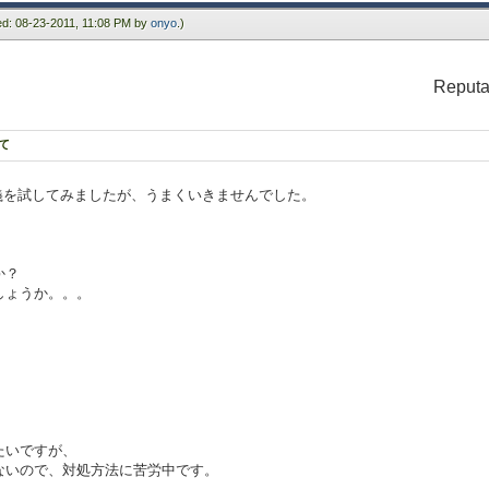
ied: 08-23-2011, 11:08 PM by
onyo
.)
Reputa
て
e" の定義を試してみましたが、うまくいきませんでした。
か？
しょうか。。。
たいですが、
ないので、対処方法に苦労中です。