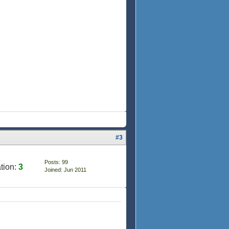
#3
Posts: 99
tion:
3
Joined: Jun 2011