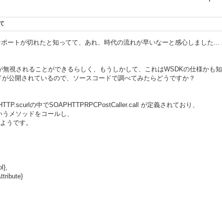
て
のサポートが切れたと知ってて、あれ、時代の流れが早いなーと感心しました...
が無視されることができるらしく、もうしかして、これはWSDKの仕様かも知
コードが公開されているので、ソースコードで調べてみたらどうですか？
.scurlの中でSOAPHTTPRPCPostCaller.call が定義されており、
reamというメソッドをコールし、
るようです。
l},
ttribute}