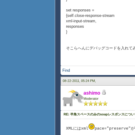
set responses =
{self.close-response-stream
xml-input-stream,
responses
}
そこらへんにデバッグコードを入れて
Find
08-22-2011, 05:24 PM,
ashimo
Moderator
RE: 半角スペースのみのsoapレスポンスについ
XMLにはxml
pace="preserv