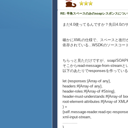
RE: 半角スペースのみのsoapレスポンスについ
まだ4.0使ってるんですか？先日4.0
確かにXMLの仕様で、スペースと改行
依存されている...WSDKのソース
ちらっと見ただけですが、soap/SOAPHTTP
そこからread-message-from-st
以下のあたりでresponsesを作ってい
let (responses:{Array-of any},
headers:#{Array-of any},
header-roles:#{Array-of #String},
header-must-understands:#{Array-of boo
root-element-attributes:#{Array-of XMLA
) =
{self.message-reader.read-rpc-response
xml-input-stream,
.............
}