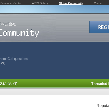
Developer Center
APPS Gallery
Global Community
Caede
eral Curl questions
いて
ンスについて
Threaded
Reputa