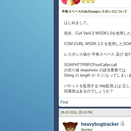
半角スペースのみのsoapレスポンスについて
はじめまして。
現在、Curl Ver4.0 WSDK1.0
COM.CURL.WSDK.1.0 を使用したS
レスポンス値が 半角スペース 及び 改行
SOAPHTTPRPCPostCaller.call
の戻り値 responses の該当要素では
String の length が ０ になってしま
パケットを監視する http監視上は 
回避策はあるのでしょうか？
Find
08-22-2011, 05:13 PM,
heavybugtracker
Member