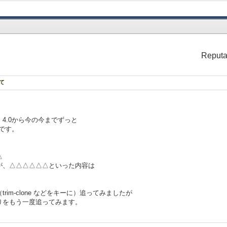
Reputa
て
4.0から今の今までずっと
です。
△
が、△△△△△△といった内容は
im-clone などをキーに）追ってみましたが
りをもう一度追ってみます。