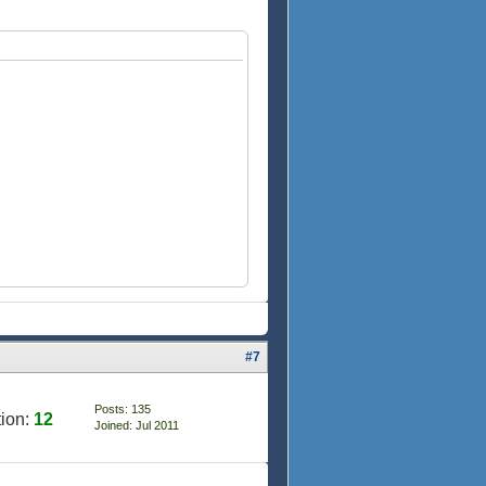
#7
Posts: 135
ion:
12
Joined: Jul 2011