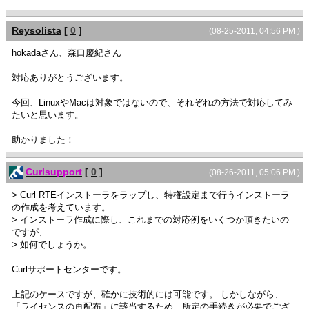
Reysolista
[
0
]
(08-25-2011, 04:56 PM )
hokadaさん、森口慶紀さん
対応ありがとうございます。
今回、LinuxやMacは対象ではないので、それぞれの方法で対応してみ
たいと思います。
助かりました！
Curlsupport
[
0
]
(08-26-2011, 05:06 PM )
> Curl RTEインストーラをラップし、特権設定まで行うインストーラ
の作成を考えています。
> インストーラ作成に際し、これまでの対応例をいくつか頂きたいの
ですが、
> 如何でしょうか。
Curlサポートセンターです。
上記のケースですが、確かに技術的には可能です。 しかしながら、
「ライセンスの再配布」に該当するため、所定の手続きが必要でござ