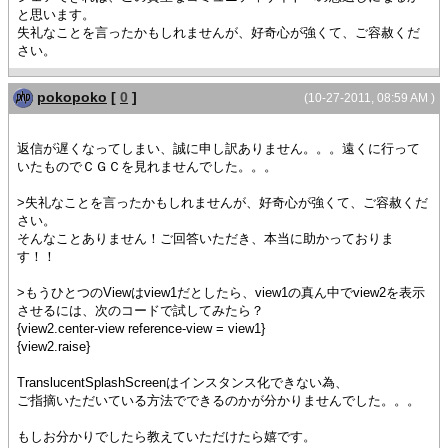
と思います。
失礼なことを言ったかもしれませんが、好奇心が強くて、ご容赦くだ
さい。
pokopoko
[
0
]
(10-27-2011, 08:59 AM )
返信が遅くなってしまい、誠に申し訳ありません。。。遠くに行って
いたものでＣＧＣを見れませんでした。。。
>失礼なことを言ったかもしれませんが、好奇心が強くて、ご容赦くだ
さい。
そんなことありません！ご回答いただき、本当に助かっておりま
す！！
>もうひとつのViewはview1だとしたら、view1の真ん中でview2を表示
させるには、次のコードで試してみたら？
{view2.center-view reference-view = view1}
{view2.raise}
TranslucentSplashScreenはインスタンス化できない為、
ご指摘いただいている方法でできるのかが分かりませんでした。。。
もしお分かりでしたら教えていただけたら嬉です。