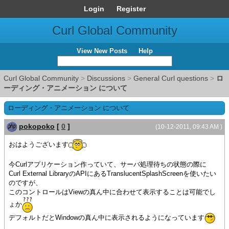
Login
Register
Curl Global Community
View New Posts
Help
Curl Global Community
>
Discussions
>
General Curl questions
>
ロ
ーディング・アニメーション について
ローディング・アニメーション について
pokopoko
[
0
]
(10-12-2011, 09:43 AM )
おはようございます
今Curlアプリケーション作っていて、サーバ処理待ちの状態の際に
Curl External LibraryのAPIにあるTranslucentSplashScreenを使いたい
のですが、
このコントロールはViewの真ん中に合わせて表示することは可能でし
ょか
デフォルトだとWindowの真ん中に表示されるようになっています