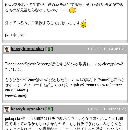
(ヘルプをみたのですが、親Viewを設定する等、それっぽい設定ができ
るものが見当たらなかったので・・・
)
知っている方、ご教授よろしくお願いします
困り度：大
heavybugtracker
[
8
]
(10-12-2011, 04:36 PM )
TranslucentSplashScreenが所在するViewを取得し、そのViewはview2
だとして、
もうひとつのViewはview1だとしたら、view1の真ん中でview2を表示さ
せるには、次のコードで試してみたら？ {view2.center-view reference-
view = view1}
{view2.raise}
heavybugtracker
[
8
]
(10-20-2011, 06:27 PM )
pokopoko様、この問題は解決できたのでしょうか？ほかの人も同じ問
題で困っているかもしれませんので、もし解決できたら、みなさんと
シェアできれば、この貴重なコミュニティサイトへの恩返しになるか