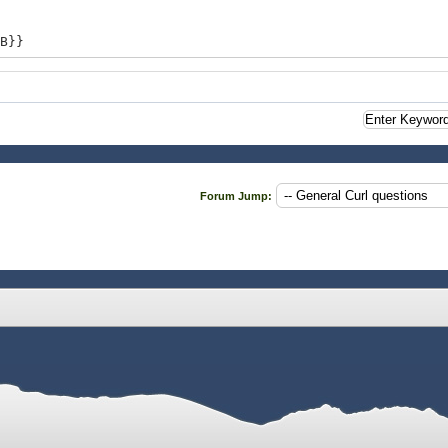
B}}
 visible? も設定される
",
CheckButton do
kb.value
Forum Jump: