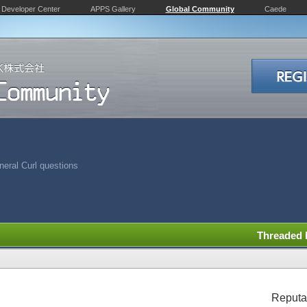
Developer Center
APPS Gallery
Global Community
Caede
eral Curl questions
Threaded
Reputa