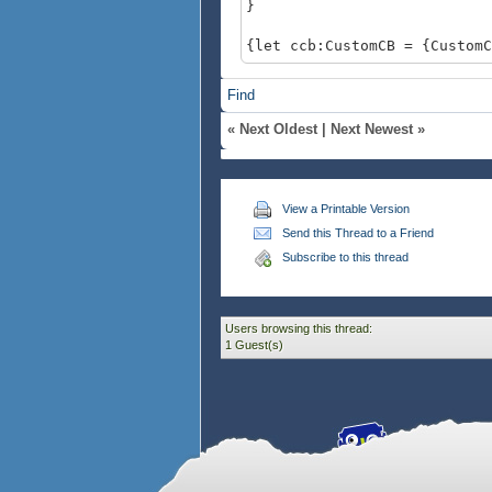
}
{let ccb:CustomCB = {CustomC
{value ccb}
オプション enabled? の値に応じて
Find
{CheckButton
label = "enabled? 切り替え
«
Next Oldest
|
Next Newest
»
value = true,
{on ValueChanged at chkb:
set ccb.enabled? = ch
}
View a Printable Version
}
Send this Thread to a Friend
Subscribe to this thread
Users browsing this thread:
1 Guest(s)