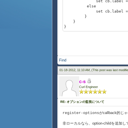
set cb.label = 
else
set cb.label = 
}
}
}
{value cb}
{CheckButton
{on ValueChanged at chb:Chec
set cb.enabled? = chb.v
}
Find
}
01-18-2012, 11:10 AM,
(This post was last modif
c-s
Curl Engineer
RE: オプションの監視について
がcallback
register-options
非ローカルなら、option-childを