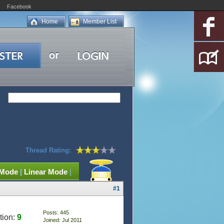
Facebook
Home
Member List
Thread Rating:
 Mode
|
Linear Mode
|
#1
Posts: 445
tion:
9
Joined: Jul 2011