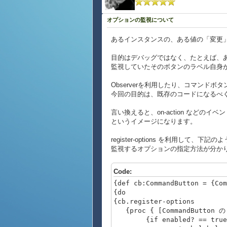
オプションの監視について
あるインスタンスの、ある値の「変更
目的はデバッグではなく、たとえば、あるComma
監視していたそのボタンのラベル自身
Observerを利用したり、コマン
今回の目的は、既存のコードになるべ
言い換えると、on-action などのイ
というイメージになります。
register-options を利用し
監視するオプションの指定方法が分か
Code:
{def cb:CommandButton = {C
{do
{cb.register-options
{proc { [CommandButton 
{if enabled? == true 