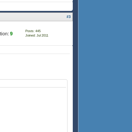
#3
Posts: 445
tion:
9
Joined: Jul 2011