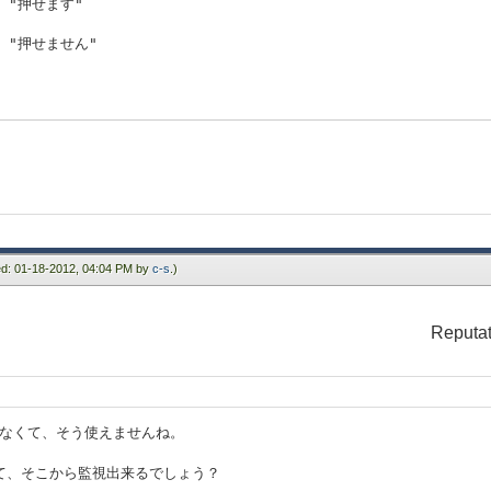
"押せます"
"押せません"
kButton do
alue
ied: 01-18-2012, 04:04 PM by
c-s
.)
Reputat
的じゃなくて、そう使えませんね。
追加して、そこから監視出来るでしょう？