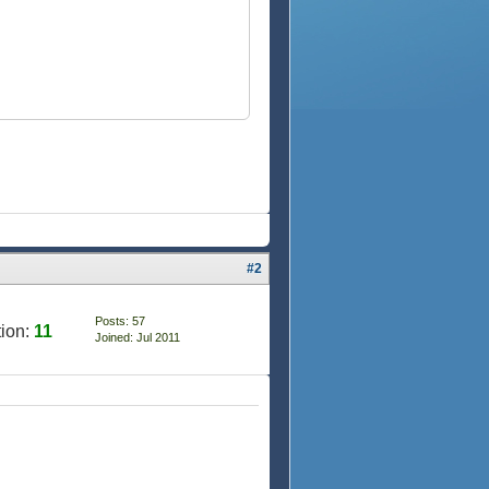
#2
Posts: 57
ion:
11
Joined: Jul 2011