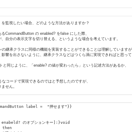
」を監視したい場合、どのような方法がありますか？
ndButton の enabled? をfalse にした際、
が、自分の表示文字を切り替える、というような場合を考えています。
ドボタンの継承クラスに同様の機能を実装することができることは理解しています
く影響を出さないように、継承クラスなどはつくら渦に実現できればと思って
ベントと同じように、「enable? の値が変わったら」という記述方法があるか、
て、下記のようなコードで実現できるのではと予想したのですが、
りません。
ommandButton label = "押せます"}}
の enabeld? のオプションキー]:}void
then