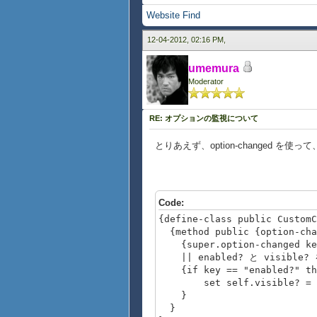
Website
Find
12-04-2012, 02:16 PM,
umemura
Moderator
RE: オプションの監視について
とりあえず、option-changed を
Code:
{define-class public CustomC
{method public {option-chan
{super.option-changed key
|| enabled? と visible
{if key == "enabled?" th
set self.visible? = va
}
}