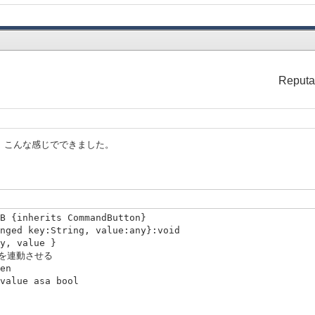
Reputa
使って、こんな感じでできました。
B {inherits CommandButton}
ged key:String, value:any}:void
, value }
? を連動させる
en
lue asa bool