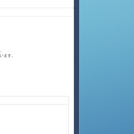
が、
います。