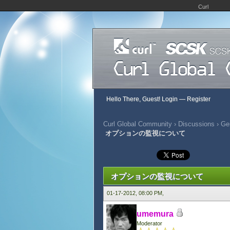
Curl
Hello There, Guest!
Login
—
Register
Curl Global Community
›
Discussions
›
Gen
オプションの監視について
326 Vote(s) - 2.72 Average
1
2
3
4
5
オプションの監視について
01-17-2012, 08:00 PM,
umemura
Moderator