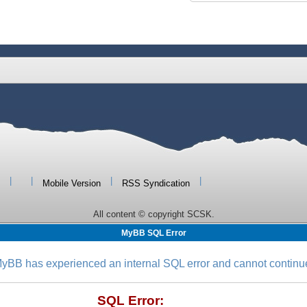
|
|
|
|
Mobile Version
RSS Syndication
All content © copyright SCSK.
MyBB SQL Error
yBB has experienced an internal SQL error and cannot continu
SQL Error: