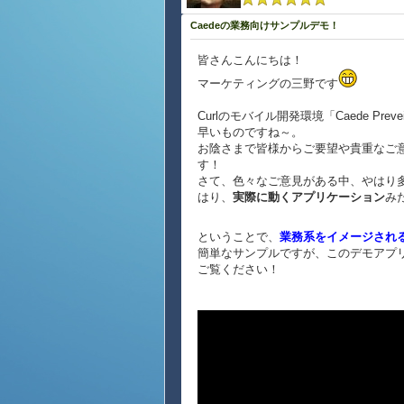
Caedeの業務向けサンプルデモ！
皆さんこんにちは！
マーケティングの三野です
Curlのモバイル開発環境「Caede P
早いものですね～。
お陰さまで皆様からご要望や貴重なご
す！
さて、色々なご意見がある中、やはり
はり、
実際に動くアプリケーション
み
ということで、
業務系をイメージされ
簡単なサンプルですが、このデモアプ
ご覧ください！