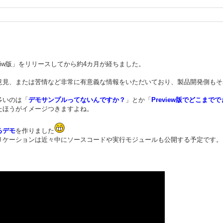
reveiw版」をリリースしてから約4カ月が経ちました。
意見、または苦情など非常に有意義な情報をいただいており、製品開発側もそ
多いのは「
デモサンプルってないんですか？
」とか「
Preview版でどこまで
たほうがイメージつきますよね。
るデモ
を作りました
リケーションは近々中にソースコードや実行モジュールも公開する予定です。