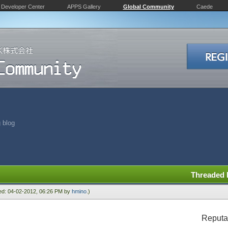
Developer Center
APPS Gallery
Global Community
Caede
 blog
Threaded
ied: 04-02-2012, 06:26 PM by
hmino
.)
Reputa