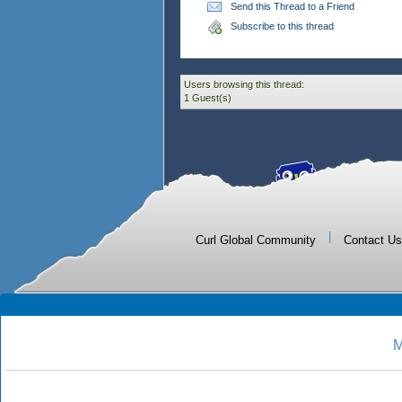
Send this Thread to a Friend
Subscribe to this thread
Users browsing this thread:
1 Guest(s)
|
Curl Global Community
Contact Us
M