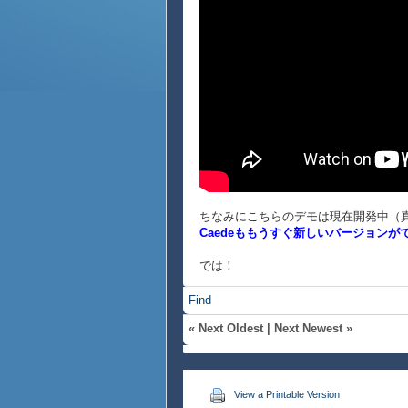
ちなみにこちらのデモは現在開発中（真
Caedeももうすぐ新しいバージョン
では！
Find
«
Next Oldest
|
Next Newest
»
View a Printable Version