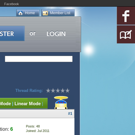
Facebook
Home
Member List
Thread Rating:
 Mode
|
Linear Mode
|
#1
Posts: 48
tion:
6
Joined: Jul 2011