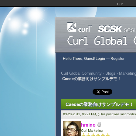
Curl
Hello There, Guest!
Login
—
Register
Curl Global Community
›
Blogs
›
Marketing
Caedeの業務向けサンプルデモ！
0 Vote(s) - 0 Average
1
2
3
4
5
Caedeの業務向けサンプルデモ！
03-28-2012, 06:21 PM,
(This post was last modif
hmino
Curl Marketing